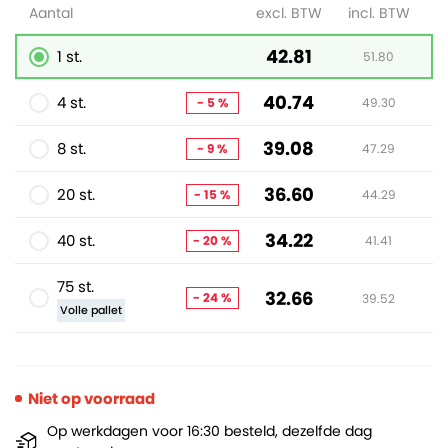
Aantal
excl. BTW
incl. BTW
42.81
1 st.
51.80
40.74
4 st.
- 5 %
49.30
39.08
8 st.
- 9 %
47.29
36.60
20 st.
- 15 %
44.29
34.22
40 st.
- 20 %
41.41
75 st.
32.66
- 24 %
39.52
Volle pallet
Niet op voorraad
Op werkdagen voor 16:30 besteld, dezelfde dag