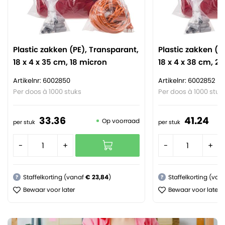
Plastic zakken (PE), Transparant,
Plastic zakken (P
18 x 4 x 35 cm, 18 micron
18 x 4 x 38 cm, 2
Artikelnr: 6002850
Artikelnr: 6002852
Per doos à 1000 stuks
Per doos à 1000 stuk
33.
36
41.
24
Op voorraad
per stuk
per stuk
-
+
-
+
Staffelkorting (vanaf
€ 23,84
)
Staffelkorting (van
?
?
Bewaar voor later
Bewaar voor later