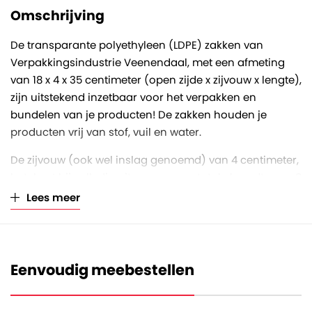
Omschrijving
De transparante polyethyleen (LDPE) zakken van
Verpakkingsindustrie Veenendaal, met een afmeting
van 18 x 4 x 35 centimeter (open zijde x zijvouw x lengte),
zijn uitstekend inzetbaar voor het verpakken en
bundelen van je producten! De zakken houden je
producten vrij van stof, vuil en water.
De zijvouw (ook wel inslag genoemd) van 4 centimeter,
betekent bij volledig uitvouwen een totale breedte van 8
centimeter. De LDPE zakken hebben een dikte van 25
Lees meer
micron. Eén micron is één duizendste van een
millimeter. Hoe hoger het aantal micron, hoe dikker en
sterker de folie is.
Eenvoudig meebestellen
Deze zakken zijn volledig vervaardigd uit polyethyleen
en daarom ook volledig recyclebaar. De zakken zitten
per 1000 stuks verpakt in een handig dispenserdoosje.