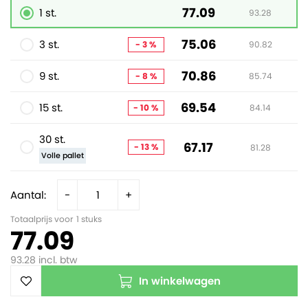
77.09
1 st.
93.28
75.06
3 st.
- 3 %
90.82
70.86
9 st.
- 8 %
85.74
69.54
15 st.
- 10 %
84.14
30 st.
67.17
- 13 %
81.28
Volle pallet
Aantal:
-
+
Totaalprijs voor
1
stuks
77.09
93.28
incl. btw
In winkelwagen