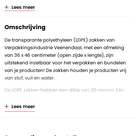
Lees meer
Omschrijving
De transparante polyethyleen (LDPE) zakken van
Verpakkingsindustrie Veenendaal, met een afmeting
van 36 x 46 centimeter (open zijde x lengte), zijn
uitstekend inzetbaar voor het verpakken en bundelen
van je producten! De zakken houden je producten vrij
van stof, vuil en water.
De LDPE zakken hebben een dikte van 20 micron. Eén
micron is één duizendste van een millimeter. Hoe hoger
het aantal micron, hoe dikker en sterker de folie is.
Lees meer
Deze zakken zijn volledig vervaardigd uit polyethyleen
en daarom ook volledig recyclebaar. De zakken zitten
per 1000 stuks los verpakt in een stevige doos.