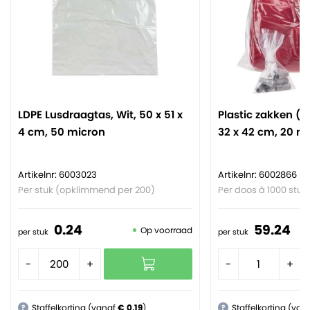
LDPE Lusdraagtas, Wit, 50 x 51 x
Plastic zakken (P
4 cm, 50 micron
32 x 42 cm, 20 m
Artikelnr: 6003023
Artikelnr: 6002866
Per stuk (opklimmend per 200)
Per doos à 1000 stuk
0.
24
59.
24
Op voorraad
per stuk
per stuk
-
+
-
+
Staffelkorting (vanaf
€ 0,19
)
Staffelkorting (van
?
?