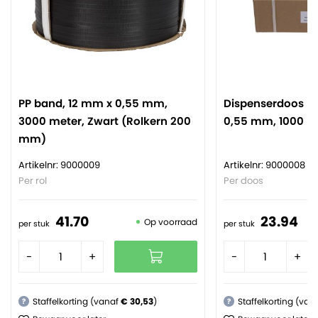
PP band, 12 mm x 0,55 mm,
Dispenserdoos PP
3000 meter, Zwart (Rolkern 200
0,55 mm, 1000 me
mm)
Artikelnr: 9000009
Artikelnr: 9000008
Per rol
Per doos
41.
70
23.
94
Op voorraad
per stuk
per stuk
-
+
-
+
Staffelkorting (vanaf
€ 30,53
)
Staffelkorting (van
?
?