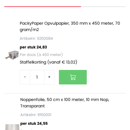
Het PP band is per enkele rol verkrijgbaar. Op een volle
pallet zitten 48 rollen.
PackyPaper Opvulpapier, 350 mm x 450 meter, 70
gram/m2
Artikelnr: 9250084
per stuk 24,83
Per doos (à 450 meter)
Staffelkorting (vanaf € 13,02)
-
+
Noppenfolie, 50 cm x 100 meter, 10 mm Nop,
Transparant
Artikelnr: 9150001
per stuk 24,55