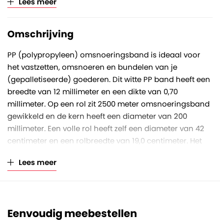
Lees meer
Verkoopeenheid
Per rol
Omschrijving
PP (polypropyleen) omsnoeringsband is ideaal voor
het vastzetten, omsnoeren en bundelen van je
(gepalletiseerde) goederen. Dit witte PP band heeft een
breedte van 12 millimeter en een dikte van 0,70
millimeter. Op een rol zit 2500 meter omsnoeringsband
gewikkeld en de kern heeft een diameter van 200
millimeter. Een volle rol heeft zelf een diameter van 42
centimeter en een rolbreedte van 19,0 centimeter. Het
band heeft een treksterkte van circa 200 kilogram.
Lees meer
PP band is zowel handmatig als machinaal te
verwerken, en afhankelijk van de gewenste sterkte van
het bundelen kan je met of zonder bandspanner
werken.
Eenvoudig meebestellen