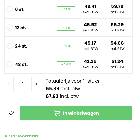
49.41
59.79
6 st.
- 12 %
excl. BTW
incl. BTW
46.52
56.29
12 st.
- 17 %
excl. BTW
incl. BTW
45.17
54.66
24 st.
- 19 %
excl. BTW
incl. BTW
42.35
51.24
48 st.
- 24 %
excl. BTW
incl. BTW
Totaalprijs voor
1
stuks
-
+
55.89
excl. btw
67.63
incl. btw
In winkelwagen
Op voorraad