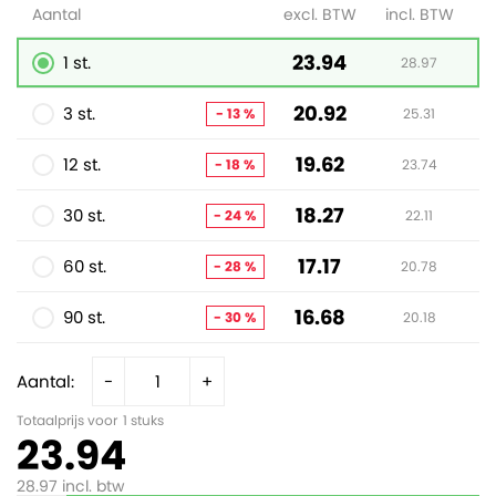
Aantal
excl. BTW
incl. BTW
23.94
1 st.
28.97
20.92
3 st.
- 13 %
25.31
19.62
12 st.
- 18 %
23.74
18.27
30 st.
- 24 %
22.11
17.17
60 st.
- 28 %
20.78
16.68
90 st.
- 30 %
20.18
Aantal:
-
+
Totaalprijs voor
1
stuks
23.94
28.97
incl. btw