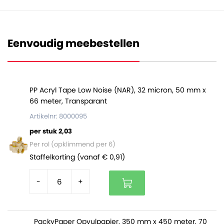
Dit type PP band is uitsluitend geschikt voor handmatig
gebruik, en afhankelijk van de gewenste sterkte van het
bundelen kan je met of zonder bandspanner werken.
Eenvoudig meebestellen
Het PP band is per doos verkrijgbaar. Op een volle pallet
zitten 90 dozen.
PP Acryl Tape Low Noise (NAR), 32 micron, 50 mm x
66 meter, Transparant
Artikelnr: 8000095
per stuk 2,03
Per rol (opklimmend per 6)
Staffelkorting (vanaf € 0,91)
-
+
PackyPaper Opvulpapier, 350 mm x 450 meter, 70