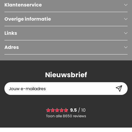
Klantenservice
Overige informatie
Links
Adres
Nieuwsbrief
Dispenserdoos PP band, 16 mm x 0,55 mm, 1000 meter, Zwart
9.5
/ 10
23.
94
Toon alle 8650 reviews
-
+