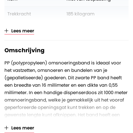
Trekkracht
185 kilogram
Kleur
Zwart
Lees meer
Verkoopeenheid
Per doos
Omschrijving
PP (polypropyleen) omsnoeringsband is ideaal voor
het vastzetten, omsnoeren en bundelen van je
(gepalletiseerde) goederen. Dit zwarte PP band heeft
een breedte van 16 millimeter en een dikte van 0,55
millimeter. In een handige dispenserdoos zit 1000 meter
omsnoeringsband, welke je gemakkelijk uit het vooraf
geperforeerde openingsgat kunt trekken en op de
gewenste lengte kunt afknippen. Het band heeft een
treksterkte van circa 185 kilogram.
Lees meer