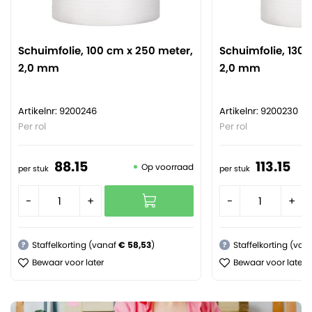
Schuimfolie, 100 cm x 250 meter,
Schuimfolie, 130 
2,0 mm
2,0 mm
Artikelnr: 9200246
Artikelnr: 9200230
Per rol
Per rol
88.
15
113.
15
Op voorraad
per stuk
per stuk
-
+
-
+
Staffelkorting (vanaf
€ 58,53
)
Staffelkorting (van
?
?
Bewaar voor later
Bewaar voor later