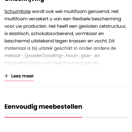
Schuimfolie
wordt ook wel multifoam genoemd. Het
multifoam verzekert u van een flexibele bescherming
voor uw producten. Het heeft een gesloten celstructuur,
is elastisch, schokabsorberend, vormbaar en
beschermd uitstekend tegen krassen en vocht. Dit
materiaal is bij uitstek geschikt in onder andere de
metaal-, (poeder)coating-, hout-, glas-, en
meubelindustrie voor bescherming van de
geproduceerde producten tijdens opslag en transport.
Lees meer
Deze witte rol multifoam heeft een breedte van 125
centimeter en een totale lengte van 700 meter. De dikte
van het foam bedraagt 0,8 millimeter. Het foam is
gewikkeld op een kartonnen koker met een inwendige
Eenvoudig meebestellen
diameter van 76 millimeter. Een volledige rol heeft een
totale diameter van circa 84 centimeter.
De rollen zijn per stuk verpakt in een stevige plastic zak.