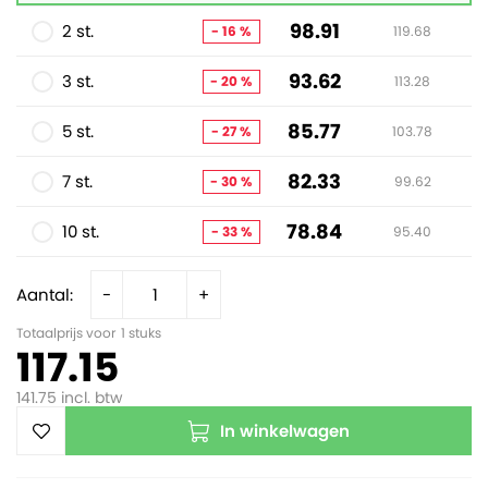
98.91
2 st.
- 16 %
119.68
93.62
3 st.
- 20 %
113.28
85.77
5 st.
- 27 %
103.78
82.33
7 st.
- 30 %
99.62
78.84
10 st.
- 33 %
95.40
Aantal:
-
+
Totaalprijs voor
1
stuks
117.15
141.75
incl. btw
In winkelwagen