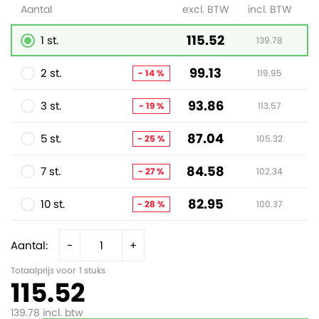
Aantal
excl. BTW
incl. BTW
115.52
1 st.
139.78
99.13
2 st.
- 14 %
119.95
93.86
3 st.
- 19 %
113.57
87.04
5 st.
- 25 %
105.32
84.58
7 st.
- 27 %
102.34
82.95
10 st.
- 28 %
100.37
Aantal:
-
+
Totaalprijs voor
1
stuks
115.52
139.78
incl. btw