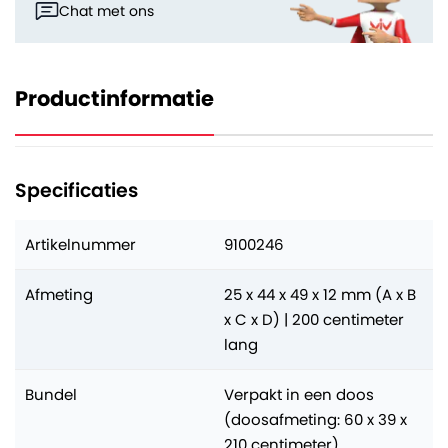
Chat met ons
Productinformatie
Specificaties
Artikelnummer
9100246
Afmeting
25 x 44 x 49 x 12 mm (A x B
x C x D) | 200 centimeter
lang
Bundel
Verpakt in een doos
(doosafmeting: 60 x 39 x
210 centimeter)