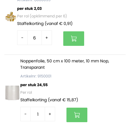
Bieden een zeer goede bescherming.
per stuk 2,03
Worden vaak gebruikt tijdens verhuizing, opslag
Per rol (opklimmend per 6)
en transport.
Staffelkorting (vanaf € 0,91)
Zijn licht in gewicht, soepel en zeer beschermend
tegelijk.
-
+
Zijn gemakkelijk te bevestigen met tape, maar
klemmen zichzelf ook vast.
Kunnen in de lengterichting op maat geknipt
worden.
Noppenfolie, 50 cm x 100 meter, 10 mm Nop,
Transparant
Artikelnr: 9150001
per stuk 24,55
Per rol
Staffelkorting (vanaf € 15,87)
-
+