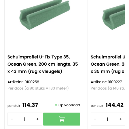
Schuimprofiel U-Fix Type 35,
Schuimprofiel U-F
Ocean Green, 200 cm lengte, 35
Ocean Green, 200
x 43 mm (rug x vleugels)
x 35 mm (rug x v
Artikelnr: 9100258
Artikelnr: 9100227
Per doos (á 90 stuks = 180 meter)
Per doos (á 140 stuk
114.
37
144.
42
Op voorraad
per stuk
per stuk
-
+
-
+