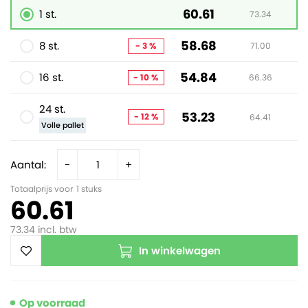
60.61
1 st.
73.34
58.68
8 st.
- 3 %
71.00
54.84
16 st.
- 10 %
66.36
24 st.
53.23
- 12 %
64.41
Volle pallet
Aantal:
-
+
Totaalprijs voor
1
stuks
60.61
73.34
incl. btw
In winkelwagen
Op voorraad