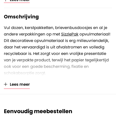
Omschrijving
Vul dozen, kerstpakketten, brievenbusdoosjes en al je
andere verpakkingen op met
SizzlePak
opvulmateriaal!
Dit decoratieve opvulmateriaal is erg milieuvriendelijk,
daar het vervaardigd is uit afvalstromen en volledig
recyclebaar is. Het zorgt voor een vrolijke presentatie
van je verpakte product, terwijl het papier tegelijkertijd
ook voor een goede bescherming, fixatie en
schokabsorptie zorgt.
De kleur van deze SizzlePak is ‘Deep Red, ofwel
Lees meer
dieprood. Het is gesneden naar kleine strookjes welke
zijn samengevouwen in een zigzag-vorm. Elk papiertje
is circa 3 millimeter breed en (uitgetrokken) circa 20
centimeter lang.
Eenvoudig meebestellen