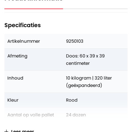
Specificaties
Artikelnummer
9250103
Afmeting
Doos: 60 x 39 x 39
centimeter
Inhoud
10 kilogram | 320 liter
(geëxpandeerd)
Kleur
Rood
Aantal op volle pallet
24 dozen
Verkoopeenheid
Per doos (à 10 kg)
Lees meer