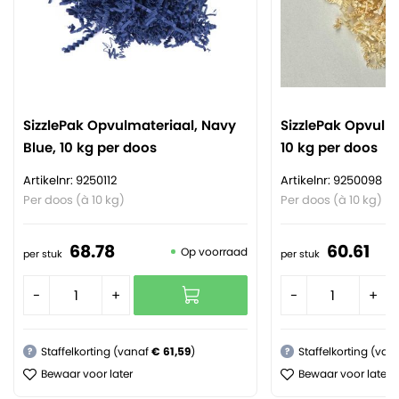
SizzlePak Opvulmateriaal, Navy
SizzlePak Opvulma
Blue, 10 kg per doos
10 kg per doos
Artikelnr: 9250112
Artikelnr: 9250098
Per doos (à 10 kg)
Per doos (à 10 kg)
68.
78
60.
61
Op voorraad
per stuk
per stuk
-
+
-
+
Staffelkorting (vanaf
€ 61,59
)
Staffelkorting (van
?
?
Bewaar voor later
Bewaar voor later