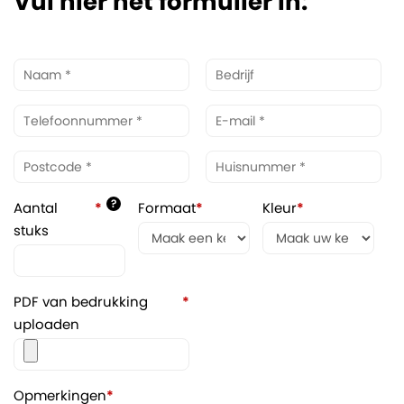
Vul hier het formulier in:
?
Aantal
*
Formaat
*
Kleur
*
stuks
PDF van bedrukking
*
uploaden
Opmerkingen
*