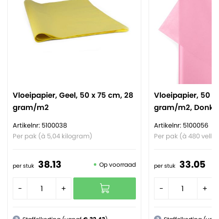
Vloeipapier, Geel, 50 x 75 cm, 28
Vloeipapier, 50 x
gram/m2
gram/m2, Donker
Artikelnr: 5100038
Artikelnr: 5100056
Per pak (à 5,04 kilogram)
Per pak (à 480 velle
38.
13
33.
05
Op voorraad
per stuk
per stuk
-
+
-
+