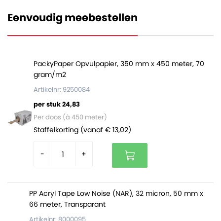
zijn gewonnen uit verantwoord beheerde bossen.
Daarnaast is het deels vervaardigd uit reeds
Eenvoudig meebestellen
gerecycelde papiervezels. Zo is het papier naast mooi,
ook duurzaam geproduceerd. Vanzelfsprekend is dit
papier na gebruik op zichzelf weer volledig recyclebaar.
PackyPaper Opvulpapier, 350 mm x 450 meter, 70
Het papier is verkrijgbaar per pak à 480 vellen. Er zitten
gram/m2
5 pakken (2400 vellen) in een volle doos.
Artikelnr: 9250084
per stuk 24,83
Per doos (à 450 meter)
Staffelkorting (vanaf € 13,02)
-
+
PP Acryl Tape Low Noise (NAR), 32 micron, 50 mm x
66 meter, Transparant
Artikelnr: 8000095