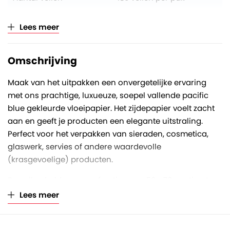
Aantal op volle pallet
160 pakken
Lees meer
Verkoopeenheid
Per pak (à 480 vellen)
Omschrijving
Maak van het uitpakken een onvergetelijke ervaring
met ons prachtige, luxueuze, soepel vallende pacific
blue gekleurde vloeipapier. Het zijdepapier voelt zacht
aan en geeft je producten een elegante uitstraling.
Perfect voor het verpakken van sieraden, cosmetica,
glaswerk, servies of andere waardevolle
(krasgevoelige) producten.
De vellen hebben een afmeting van 50 x 76 centimeter
en een papierkwaliteit van 18 gram/m2. Het papier is
Lees meer
één keer toegeslagen verpakt per 480 vellen in een pak.
Het zijdevloei is FSC gecertificeerd, dus de grondstoffen