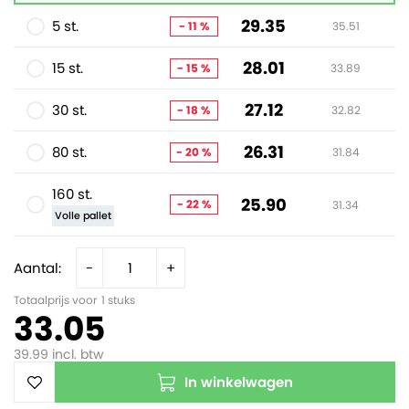
29.35
5 st.
- 11 %
35.51
28.01
15 st.
- 15 %
33.89
27.12
30 st.
- 18 %
32.82
26.31
80 st.
- 20 %
31.84
160 st.
25.90
- 22 %
31.34
Volle pallet
Aantal:
-
+
Totaalprijs voor
1
stuks
33.05
39.99
incl. btw
In winkelwagen