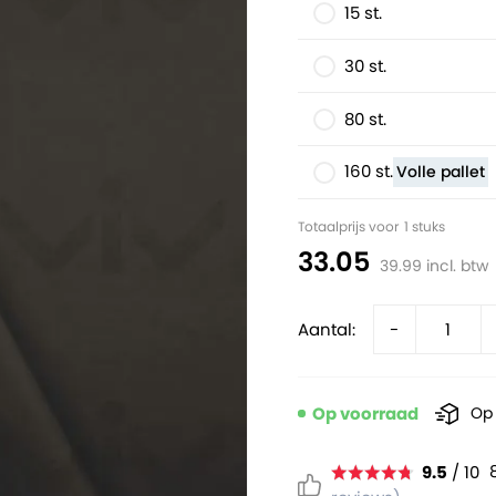
15 st.
30 st.
80 st.
160 st.
Volle pallet
Totaalprijs voor
1
stuks
33.05
39.99
incl. btw
Aantal:
-
Op voorraad
Op 
9.5
/ 10