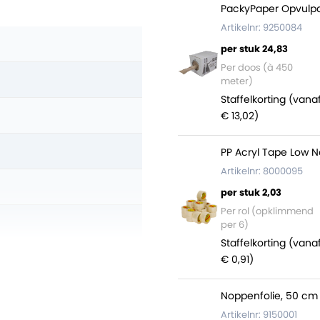
PackyPaper Opvulpa
Artikelnr: 9250084
per stuk 24,83
Per doos (à 450
meter)
Staffelkorting (vana
€ 13,02)
PP Acryl Tape Low N
Artikelnr: 8000095
per stuk 2,03
Per rol (opklimmend
per 6)
Staffelkorting (vana
€ 0,91)
Noppenfolie, 50 cm 
Artikelnr: 9150001