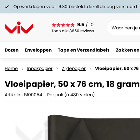
Op werkdagen voor 16:30 besteld, dezelfde dag verstuurd
9.5
/ 10
Toon alle 8650 reviews
Dozen
Enveloppen
Tape en Verzendlabels
Zakken en
Vloeipapier, 50 x 76 cm, 18 gram/m2, Zwart
33.
05
Home
Inpakpapier
Zijdepapier
Vloeipapier, 50 x 7
Vloeipapier, 50 x 76 cm, 18 gra
Artikelnr: 5100054
Per pak (à 480 vellen)