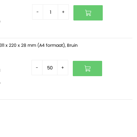
-
+
f
311 x 220 x 28 mm (A4 formaat), Bruin
-
+
d
f