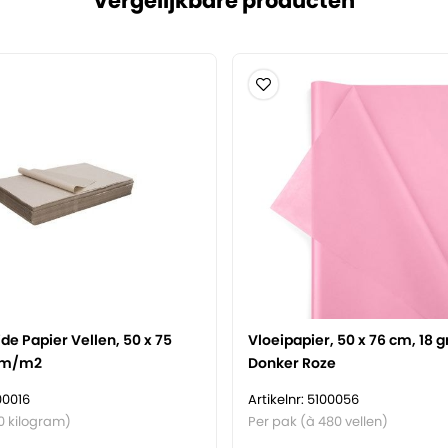
Vergelijkbare producten
jde Papier Vellen, 50 x 75
Vloeipapier, 50 x 76 cm, 18
am/m2
Donker Roze
100016
Artikelnr: 5100056
0 kilogram)
Per pak (à 480 vellen)