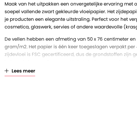
Maak van het uitpakken een onvergetelijke ervaring met o
soepel vallende zwart gekleurde vloeipapier. Het zijdepapi
je producten een elegante uitstraling. Perfect voor het v
cosmetica, glaswerk, servies of andere waardevolle (kras
De vellen hebben een afmeting van 50 x 76 centimeter en 
gram/m2. Het papier is één keer toegeslagen verpakt per 4
zijdevloei is FSC gecertificeerd, dus de grondstoffen zij
beheerde bossen. Daarnaast is het deels vervaardigd uit
papiervezels. Zo is het papier naast mooi, ook duurzaam
Lees meer
Vanzelfsprekend is dit papier na gebruik op zichzelf weer 
Het papier is verkrijgbaar per pak à 480 vellen. Er zitten 5
volle doos.