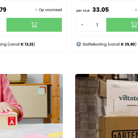
79
33.
05
Op voorraad
per stuk
+
-
+
rting (vanaf
€ 13,32
)
Staffelkorting (vanaf
€ 25,90
)
?