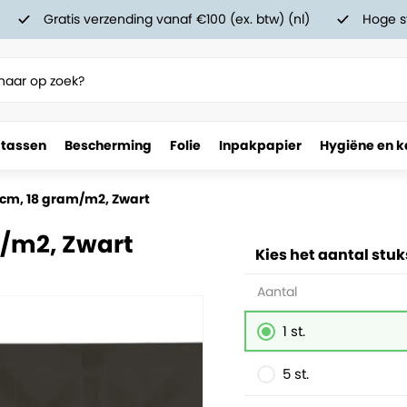
Gratis verzending vanaf €100 (ex. btw) (nl)
Hoge s
 tassen
Bescherming
Folie
Inpakpapier
Hygiëne en k
6 cm, 18 gram/m2, Zwart
m/m2, Zwart
Kies het aantal stuk
Aantal
1 st.
5 st.