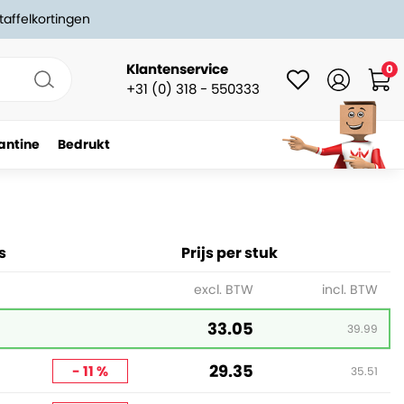
taffelkortingen
Klantenservice
0
+31 (0) 318 - 550333
antine
Bedrukt
-
+
In winkelwagen
s
Prijs per stuk
excl. BTW
incl. BTW
33.05
39.99
29.35
- 11 %
35.51