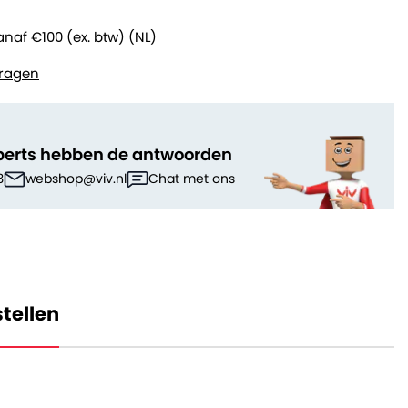
anaf €100 (ex. btw) (NL)
ragen
perts hebben de antwoorden
3
webshop@viv.nl
Chat met ons
tellen