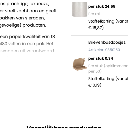
ns prachtige, luxueuze,
per stuk 24,55
er voelt zacht aan en geeft
Per rol
erpakken van sieraden,
Staffelkorting (vana
gevoelige) producten.
€ 15,87)
een papierkwaliteit van 18
Brievenbusdoosjes, 
80 vellen in een pak. Het
Artikelnr: 9350150
n gewonnen uit verantwoord
 reeds gerecycelde
per stuk 0,34
 geproduceerd.
Per stuk (opklimmen
per 50)
volledig recyclebaar.
Staffelkorting (vana
 pakken (2400 vellen) in een
€ 0,19)