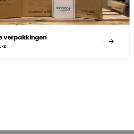
te verpakkingen
uks