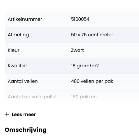
Artikelnummer
5100054
Afmeting
50 x 76 centimeter
Kleur
Zwart
Kwaliteit
18 gram/m2
Aantal vellen
480 vellen per pak
Aantal op volle pallet
160 pakken
Verkoopeenheid
Per pak (à 480 vellen)
Lees meer
Omschrijving