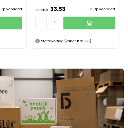
33.
53
Op voorraad
Op voorraad
per stuk
-
+
Staffelkorting (vanaf
€ 26,38
)
?