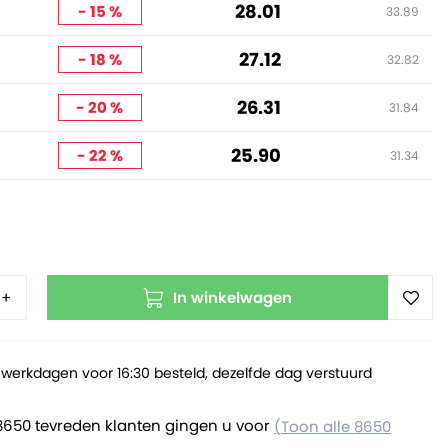
28.01
- 15 %
33.89
27.12
- 18 %
32.82
26.31
- 20 %
31.84
25.90
- 22 %
31.34
In winkelwagen
+
werkdagen voor 16:30 besteld, dezelfde dag verstuurd
8650 tevreden klanten gingen u voor
(Toon alle 8650