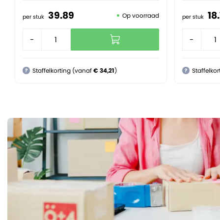
39.
89
18.
Op voorraad
per stuk
per stuk
-
+
-
Staffelkorting (vanaf
€ 34,21
)
Staffelko
?
?