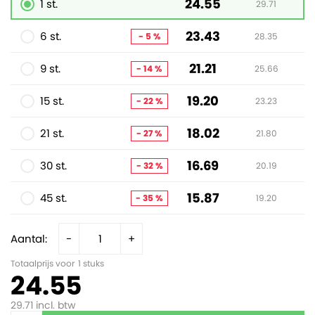
24.55
1 st.
29.71
23.43
6 st.
- 5 %
28.35
21.21
9 st.
- 14 %
25.66
19.20
15 st.
- 22 %
23.23
18.02
21 st.
- 27 %
21.80
16.69
30 st.
- 32 %
20.19
15.87
45 st.
- 35 %
19.20
Aantal:
-
+
Totaalprijs voor
1
stuks
24.55
29.71
incl. btw