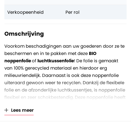
Verkoopeenheid
Per rol
Omschrijving
Voorkom beschadigingen aan uw goederen door ze te
beschermen en in te pakken met deze
BIO
noppenfolie
of
luchtkussenfolie
! De folie is gemaakt
van 100% gerecycled materiaal en hierdoor erg
milieuvriendelijk. Daarnaast is ook deze noppenfolie
uiteraard gewoon weer te recyclen. Dankzij de flexibele
folie en de afzonderlijke luchtkussentjes, is noppenfolie
flexibel en zeer schokbestendig. Deze noppenfolie heeft
een rolbreedte van 50 cm, rollengte van 100 meter en
Lees meer
een nopdiameter van 10 mm. De diameter van een volle
rol is circa 55 cm.
BIO Noppenfolie op rol: