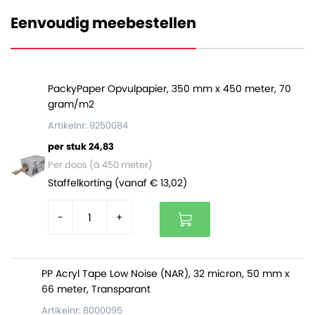
Eenvoudig meebestellen
Is gemaakt van 100% gerecycled materiaal
Is dus erg milieuvriendelijk
Is licht in gewicht en zeer schokbestendig
Beschermt tegen schokken, krassen en andere
PackyPaper Opvulpapier, 350 mm x 450 meter, 70
beschadigingen
gram/m2
Kan gebruikt worden als opvul- en
Artikelnr: 9250084
beschermmateriaal
per stuk 24,83
Per doos (à 450 meter)
Staffelkorting (vanaf € 13,02)
-
+
PP Acryl Tape Low Noise (NAR), 32 micron, 50 mm x
66 meter, Transparant
Artikelnr: 8000095