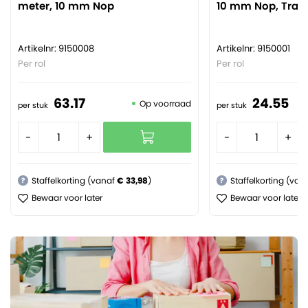
meter, 10 mm Nop
10 mm Nop, Tran
Artikelnr: 9150008
Artikelnr: 9150001
Per rol
Per rol
63.
17
24.
55
Op voorraad
per stuk
per stuk
-
+
-
+
Staffelkorting (vanaf
€ 33,98
)
Staffelkorting (van
?
?
Bewaar voor later
Bewaar voor later