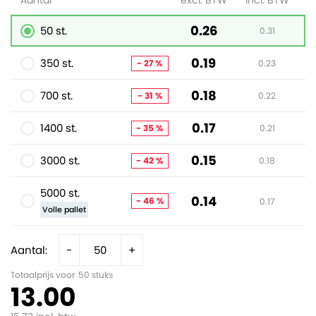
Aantal
excl. BTW
incl. BTW
0.26
50 st.
0.31
0.19
350 st.
- 27 %
0.23
0.18
700 st.
- 31 %
0.22
0.17
1400 st.
- 35 %
0.21
0.15
3000 st.
- 42 %
0.18
5000 st.
0.14
- 46 %
0.17
Volle pallet
Aantal:
-
+
Totaalprijs voor
50
stuks
13.00