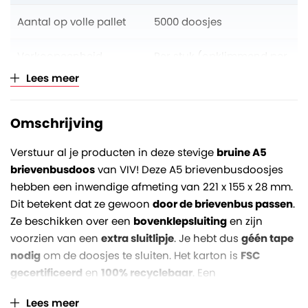
Aantal op volle pallet
5000 doosjes
Verkoopeenheid
Per stuk (opklimmend per
50)
Lees meer
Omschrijving
Verstuur al je producten in deze stevige
bruine A5
brievenbusdoos
van VIV! Deze A5 brievenbusdoosjes
hebben een inwendige afmeting van 221 x 155 x 28 mm.
Dit betekent dat ze gewoon
door de brievenbus passen
.
Ze beschikken over een
bovenklepsluiting
en zijn
voorzien van een
extra sluitlipje
. Je hebt dus
géén tape
nodig
om de doosjes te sluiten. Het karton is
FSC
gecertificeerd
en
100% recyclebaar
. Een
milieuverantwoorde keuze dus.
Lees meer