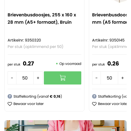
Brievenbusdoosjes, 255 x 160 x
Brievenbusdoosjes
28 mm (A5+ formaat), Bruin
mm (A5 formaat)
Artikelnr: 9350320
Artikelnr: 9350145
Per stuk (opklimmend per 50)
Per stuk (opklimmen
0.
27
0.
26
Op voorraad
per stuk
per stuk
-
+
-
+
Staffelkorting (vanaf
€ 0,16
)
Staffelkorting (van
?
?
Bewaar voor later
Bewaar voor later