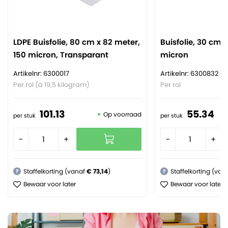
LDPE Buisfolie, 80 cm x 82 meter,
Buisfolie, 30 cm x
150 micron, Transparant
micron
Artikelnr: 6300017
Artikelnr: 6300832
Per rol (à 19,5 kilogram)
Per rol
101.
13
55.
34
Op voorraad
per stuk
per stuk
-
+
-
+
Staffelkorting (vanaf
€ 73,14
)
Staffelkorting (van
?
?
Bewaar voor later
Bewaar voor later