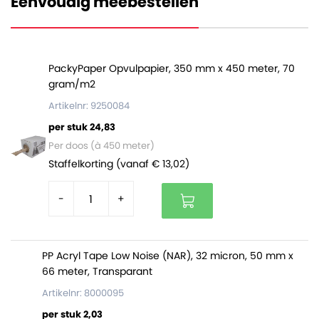
Eenvoudig meebestellen
worden en is geschikt voor elk type sealapparaat. Ook
kunt u met buisfolie zelf plastic zakken op maat maken,
althans variërend in de lengte uiteraard.
PackyPaper Opvulpapier, 350 mm x 450 meter, 70
Eén rol heeft een gewicht van circa 25 kilogram en een
gram/m2
volle pallet bevat 24 rollen.
Artikelnr: 9250084
LDPE Buisfolie is volledig vervaardigd uit polyethyleen
per stuk 24,83
en daarom ook volledig recyclebaar.
Per doos (à 450 meter)
Staffelkorting (vanaf € 13,02)
-
+
PP Acryl Tape Low Noise (NAR), 32 micron, 50 mm x
66 meter, Transparant
Artikelnr: 8000095
per stuk 2,03