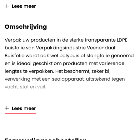
Verkoopeenheid
Per rol (à 25 kilogram)
Lees meer
Omschrijving
Verpak uw producten in de sterke transparante LDPE
buisfolie van Verpakkingsindustrie Veenendaal!
Buisfolie wordt ook wel polybuis of slangfolie genoemd
en is ideaal geschikt om producten met varierende
lengtes te verpakken. Het beschermt, zeker bij
verwerking met een sealapparaat, uitstekend tegen
vocht, stof en vuil.
Deze buisfolie heeft een rolbreedte van 40 centimeter,
rollengte van 340 meter en een foliedikte van 100
Lees meer
micron. De folie is gewikkeld op een stevige kartonnen
koker met een asgat diameter van 76 millimeter.
De rol kan zowel handmatig als machinaal verwerkt