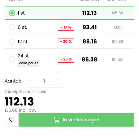
112.13
1 st.
135.68
93.41
6 st.
- 17 %
113.03
89.16
12 st.
- 20 %
107.88
24 st.
86.38
- 23 %
104.52
Volle pallet
Aantal:
-
+
Totaalprijs voor
1
stuks
112.13
135.68
incl. btw
In winkelwagen