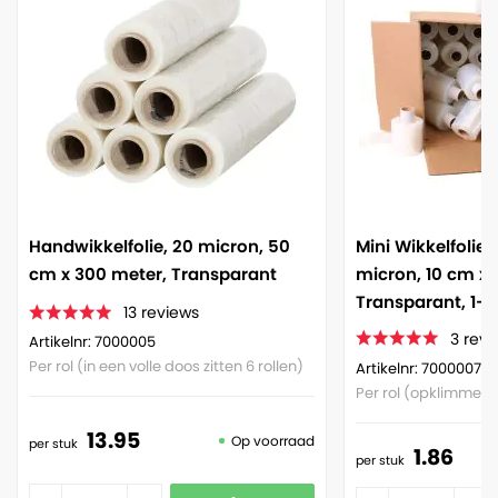
Handwikkelfolie, 20 micron, 50
Mini Wikkelfolie,
cm x 300 meter, Transparant
micron, 10 cm x 
Transparant, 1-z
13
reviews
3
revi
Artikelnr: 7000005
Per rol (in een volle doos zitten 6 rollen)
Artikelnr: 7000007
Per rol (opklimmend
13.
95
Op voorraad
per stuk
1.
86
per stuk