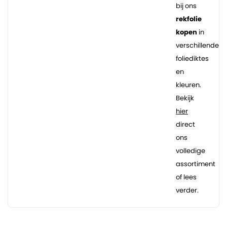
bij ons
rekfolie
kopen
in
verschillende
foliediktes
en
kleuren.
Bekijk
hier
direct
ons
volledige
assortiment
of lees
verder.