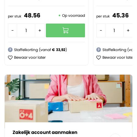
48.
56
45.
36
Op voorraad
per stuk
per stuk
-
+
-
+
Staffelkorting (vanaf
€ 33,92
)
Staffelkorting (van
?
?
Bewaar voor later
Bewaar voor later
Zakelijk account aanmaken