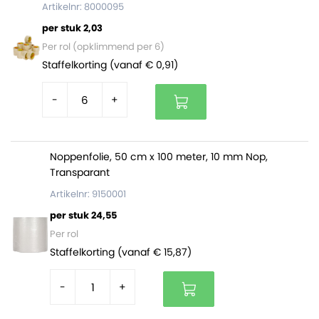
Artikelnr: 8000095
pallet bevat 46 rollen.
per stuk 2,03
Wikkelfolie is volledig vervaardigd uit polyethyleen en
Per rol (opklimmend per 6)
daarom ook volledig recyclebaar.
Staffelkorting (vanaf € 0,91)
-
+
Noppenfolie, 50 cm x 100 meter, 10 mm Nop,
Transparant
Artikelnr: 9150001
per stuk 24,55
Per rol
Staffelkorting (vanaf € 15,87)
-
+