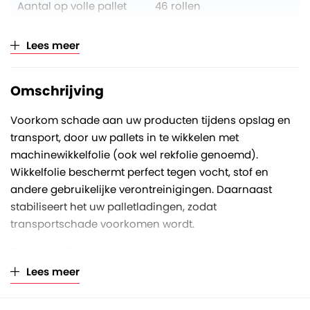
Aantal op volle pallet
46 rollen
Verkoopeenheid
Per rol (à 16 kilogram)
Lees meer
Omschrijving
Voorkom schade aan uw producten tijdens opslag en
transport, door uw pallets in te wikkelen met
machinewikkelfolie (ook wel rekfolie genoemd).
Wikkelfolie beschermt perfect tegen vocht, stof en
andere gebruikelijke verontreinigingen. Daarnaast
stabiliseert het uw palletladingen, zodat
transportschade voorkomen wordt.
Deze wikkelfolie is geschikt voor machinale verwerking.
De rekfolie dient door de wikkelmachine zo strak
Lees meer
mogelijk aangebracht te worden rondom het
gepalletiseerd product. Voor optimale stabiliteit is het