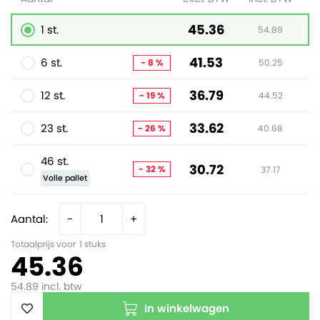
45.36
1 st.
54.89
41.53
6 st.
- 8 %
50.25
36.79
12 st.
- 19 %
44.52
33.62
23 st.
- 26 %
40.68
46 st.
30.72
- 32 %
37.17
Volle pallet
Aantal:
-
+
Totaalprijs voor
1
stuks
45.36
54.89
incl. btw
In winkelwagen