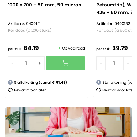
1000 x 700 + 50 mm, 50 micron
Retourstrip), Wit
425 + 50 mm, 65
Artikelnr: 9400141
Artikelnr: 9400182
Per doos (à 200 stuks)
Per doos (à 500 stuk
64.
19
39.
79
Op voorraad
per stuk
per stuk
-
+
-
+
Staffelkorting (vanaf
€ 51,49
)
Staffelkorting (van
?
?
Bewaar voor later
Bewaar voor later