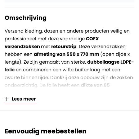
Omschrijving
Verzend kleding, dozen en andere producten veilig en
professioneel met deze voordelige
COEX
verzendzakken
met
retourstrip
! Deze verzendzakken
hebben een
afmeting van 550 x 770 mm
(open zijde x
lengte). Ze zijn gemaakt van sterke,
dubbellaagse LDPE-
folie
en combineren een witte buitenlaag met een
zwarte binnenzijde. Dankzij deze opbouw zijn de zakken
ondoorzichtig. De folie heeft een
dikte van 65
micron
en is daardoor scheurbestendig en water- en
Lees meer
vuilafstotend.
De zakken zijn voorzien van een
zelfklevende dubbele
sluitstrip
op een
klep van 60 mm
, waarmee je de
Eenvoudig meebestellen
zakken snel en permanent afsluit, zonder extra tape of