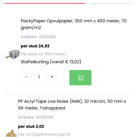
sluitmateriaal. Ze zijn ideaal voor webshops en
bedrijven die kleding, textiel of andere onbreekbare
producten verzenden, en die ontvangers een
PackyPaper Opvulpapier, 350 mm x 450 meter, 70
gram/m2
gemakkelijke optie willen bieden om de verzendzak te
gebruiken als retourverpakking. De tweede (binnenste)
Artikelnr: 9250084
plakstrip is de retourstrip. Die blijft ongebruikt bij de
per stuk 24,83
eerste zending.
Per doos (à 450 meter)
Staffelkorting (vanaf € 13,02)
Bovendien zijn deze 550 x 770 mm verzendzakken een
-
+
duurzame keuze
. Ze zijn geproduceerd uit
70%
gerecycled materiaal
en de zakken zelf zijn ook
weer
100% recyclebaar
.
PP Acryl Tape Low Noise (NAR), 32 micron, 50 mm x
66 meter, Transparant
COEX zakken 550 x 770 mm met retourstrip:
Artikelnr: 8000095
Zijn gemaakt van sterke dubbellaagse LDPE-folie
per stuk 2,03
Scheurbestendig, waterafstotend en
Per rol (opklimmend per 6)