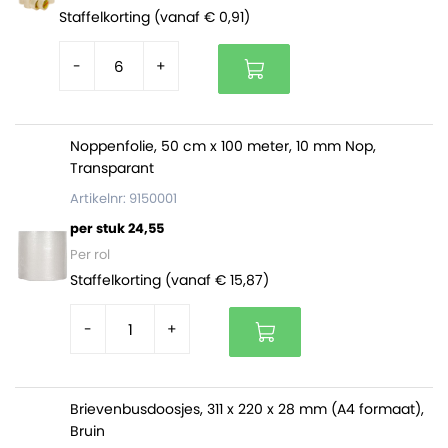
ondoorzichtig
Staffelkorting (vanaf € 0,91)
Voorzien van een 60 mm klep met permanente
dubbele zelfklevende sluiting
-
+
Ideaal voor het versturen van kleding, dozen en
andere onbreekbare producten
Bestaan voor 70% uit gerecycled materiaal en zijn
Noppenfolie, 50 cm x 100 meter, 10 mm Nop,
100% recyclebaar
Transparant
Artikelnr: 9150001
De verzendzakken zijn
verpakt per doos van 250 stuks
.
per stuk 24,55
Op een volle pallet zitten 8.000 zakken (32 dozen).
Per rol
Staffelkorting (vanaf € 15,87)
-
+
Brievenbusdoosjes, 311 x 220 x 28 mm (A4 formaat),
Bruin