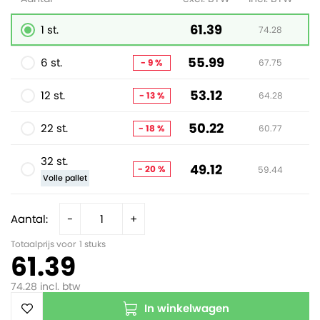
61.39
1 st.
74.28
55.99
6 st.
- 9 %
67.75
53.12
12 st.
- 13 %
64.28
50.22
22 st.
- 18 %
60.77
32 st.
49.12
- 20 %
59.44
Volle pallet
Aantal:
-
+
Totaalprijs voor
1
stuks
61.39
74.28
incl. btw
In winkelwagen