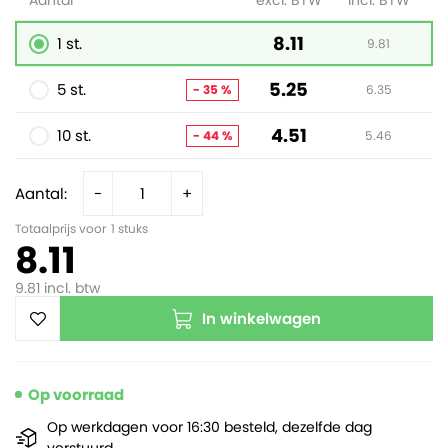
Aantal
excl. BTW
incl. BTW
8.11
1 st.
9.81
5.25
5 st.
- 35 %
6.35
4.51
10 st.
- 44 %
5.46
Aantal:
-
+
Totaalprijs voor
1
stuks
8.11
9.81
incl. btw
In winkelwagen
Op voorraad
Op werkdagen voor 16:30 besteld, dezelfde dag