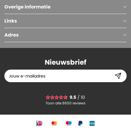
Overige informatie
Links
Adres
Nieuwsbrief
Dispenser voor miniwikkelfolie (asgat 38 mm)
9.5
/ 10
8.
11
Toon alle 8650 reviews
-
+
In winkelwagen