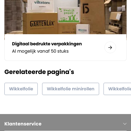
Digitaal bedrukte verpakkingen
Al mogelijk vanaf 50 stuks
Gerelateerde pagina's
Wikkelfolie
Wikkelfolie minirollen
Wikkelfoli
Klantenservice