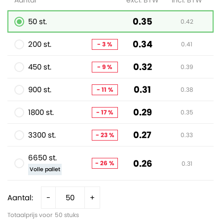
Aantal
excl. BTW
incl. BTW
0.35
50 st.
0.42
0.34
200 st.
- 3 %
0.41
0.32
450 st.
- 9 %
0.39
0.31
900 st.
- 11 %
0.38
0.29
1800 st.
- 17 %
0.35
0.27
3300 st.
- 23 %
0.33
6650 st.
0.26
- 26 %
0.31
Volle pallet
Aantal:
-
+
Totaalprijs voor
50
stuks