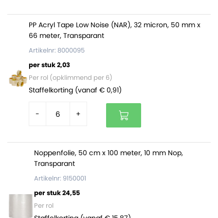
Deze enveloboxen zijn verkrijgbaar per doos van 50
stuks. Op een volle pallet gaan 6650 stuks (133 dozen).
PP Acryl Tape Low Noise (NAR), 32 micron, 50 mm x
66 meter, Transparant
Artikelnr: 8000095
per stuk 2,03
Per rol (opklimmend per 6)
Staffelkorting (vanaf € 0,91)
-
+
Noppenfolie, 50 cm x 100 meter, 10 mm Nop,
Transparant
Artikelnr: 9150001
per stuk 24,55
Per rol
Staffelkorting (vanaf € 15,87)