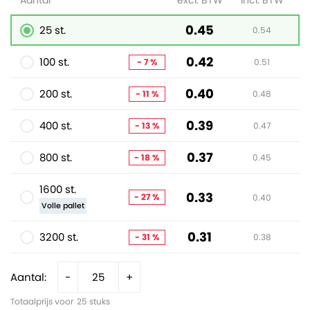
Aantal
excl. BTW
incl. BTW
0.45
25 st.
0.54
0.42
100 st.
- 7 %
0.51
0.40
200 st.
- 11 %
0.48
0.39
400 st.
- 13 %
0.47
0.37
800 st.
- 18 %
0.45
1600 st.
0.33
- 27 %
0.40
Volle pallet
0.31
3200 st.
- 31 %
0.38
Aantal:
-
+
Totaalprijs voor
25
stuks