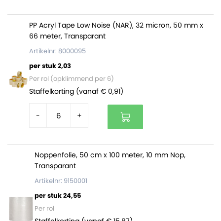
gecertificeerd.
De enveloppen zijn per 25 stuks gebundeld. Op een
PP Acryl Tape Low Noise (NAR), 32 micron, 50 mm x
volle pallet zitten 1800 stuks (= 72 bundels).
66 meter, Transparant
Artikelnr: 8000095
per stuk 2,03
Per rol (opklimmend per 6)
Staffelkorting (vanaf € 0,91)
-
+
Noppenfolie, 50 cm x 100 meter, 10 mm Nop,
Transparant
Artikelnr: 9150001
per stuk 24,55
Per rol
Staffelkorting (vanaf € 15,87)