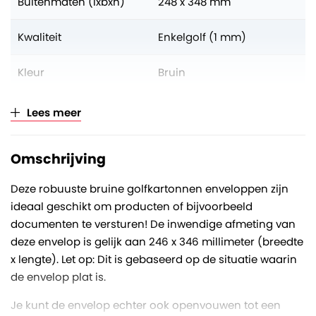
Buitenmaten (lxbxh)
248 x 348 mm
Kwaliteit
Enkelgolf (1 mm)
Kleur
Bruin
Gewicht
Circa 68 gram per
Lees meer
envelop
Omschrijving
Aantal op volle pallet
1600 stuks
Deze robuuste bruine golfkartonnen enveloppen zijn
Verkoopeenheid
Per stuk (opklimmend per
ideaal geschikt om producten of bijvoorbeeld
25)
documenten te versturen! De inwendige afmeting van
deze envelop is gelijk aan 246 x 346 millimeter (breedte
x lengte). Let op: Dit is gebaseerd op de situatie waarin
de envelop plat is.
Je kunt de envelop echter ook openvouwen tot een