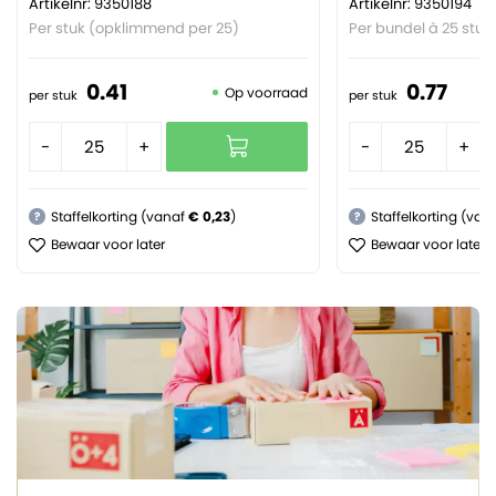
Artikelnr: 9350188
Artikelnr: 9350194
Per stuk (opklimmend per 25)
Per bundel à 25 stuk
0.
41
0.
77
Op voorraad
per stuk
per stuk
-
+
-
+
Staffelkorting (vanaf
€ 0,23
)
Staffelkorting (van
?
?
Bewaar voor later
Bewaar voor later