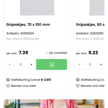
Gripzakjes, 70 x 100 mm
Gripzakjes, 80 x
Artikelnr: 6250064
Artikelnr: 6250065
Per doos à 1000 stuks
Per doos à 1000 stuk
7.
39
9.
23
Op voorraad
per stuk
per stuk
-
+
-
+
Staffelkorting (vanaf
€ 3,59
)
Staffelkorting (van
?
?
Bewaar voor later
Bewaar voor later