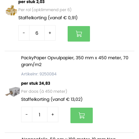
druksluiting)
per stuk 2,03
Gemakkelijk en snel te openen en sluiten en
Per rol (opklimmend per 6)
herbruikbaar
Staffelkorting (vanaf € 0,91)
Gemaakt van sterke LDPE folie van 50 micron dik
Beschikken over een ophangoog
-
+
Geschikt voor verpakken van allerlei soorten
producten
PackyPaper Opvulpapier, 350 mm x 450 meter, 70
gram/m2
De gripzakjes zijn verpakt per doos van 1.000 stuks.
Artikelnr: 9250084
per stuk 24,83
Per doos (à 450 meter)
Staffelkorting (vanaf € 13,02)
-
+