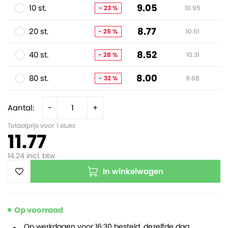
9.05
10 st.
- 23 %
10.95
8.77
20 st.
- 25 %
10.61
8.52
40 st.
- 28 %
10.31
8.00
80 st.
- 32 %
9.68
Aantal:
-
+
Totaalprijs voor
1
stuks
11.77
14.24
incl. btw
In winkelwagen
Op voorraad
Op werkdagen voor 16:30 besteld, dezelfde dag