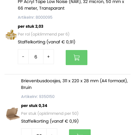
pallet zitten 880 dozen (44 bundels).
PP Acryl Tape Low Noise (NAR), 32 micron, 50 mm x
66 meter, Transparant
Artikelnr: 8000095
Dozen op maat of met bedrukking
per stuk 2,03
Zijn deze verzenddozen van 350 x 230 x 110 mm niet
Per rol (opklimmend per 6)
waar je naar op zoek bent? Of wil je je verzenddozen
Staffelkorting (vanaf € 0,91)
laten bedrukken? Vraag dan een offerte aan via onze
dozen op maat
pagina of neem contact met ons op!
-
+
Brievenbusdoosjes, 311 x 220 x 28 mm (A4 formaat),
Bruin
Artikelnr: 9350150
per stuk 0,34
Per stuk (opklimmend per 50)
Staffelkorting (vanaf € 0,19)