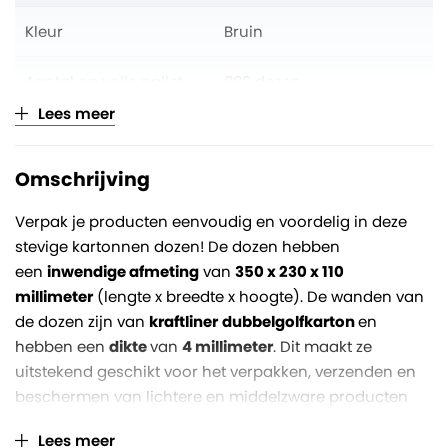
Kleur
Bruin
Aantal op volle pallet
880 dozen
Lees meer
Verkoopeenheid
Per bundel à 20 stuks
Omschrijving
Verpak je producten eenvoudig en voordelig in deze
stevige kartonnen dozen! De dozen hebben
een
inwendige afmeting
van
350 x 230 x 110
millimeter
(lengte x breedte x hoogte). De wanden van
de dozen zijn van
kraftliner
dubbelgolfkarton
en
hebben een
dikte
van
4 millimeter
. Dit maakt ze
uitstekend geschikt voor het verpakken, verzenden en
beschermen van lichtere en middelzware producten
(tot maximaal zo'n 30 kg).
Lees meer