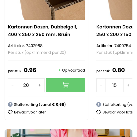
Kartonnen Dozen, Dubbelgolf,
Kartonnen Dozen,
400 x 250 x 250 mm, Bruin
250 x 200 x 150 
Artikelnr: 7402988
Artikelnr: 7400754
Per stuk (opklimmend per 20)
Per stuk (opklimmen
0.
96
0.
80
Op voorraad
per stuk
per stuk
-
+
-
+
Staffelkorting (vanaf
€ 0,68
)
Staffelkorting (van
?
?
Bewaar voor later
Bewaar voor later