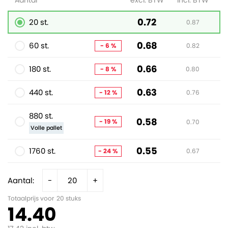
Aantal
excl. BTW
incl. BTW
0.72
20 st.
0.87
0.68
60 st.
- 6 %
0.82
0.66
180 st.
- 8 %
0.80
0.63
440 st.
- 12 %
0.76
880 st.
0.58
- 19 %
0.70
Volle pallet
0.55
1760 st.
- 24 %
0.67
Aantal:
-
+
Totaalprijs voor
20
stuks
14.40