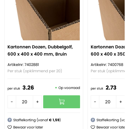
Kartonnen Dozen, Dubbelgolf,
Kartonnen Dozen,
600 x 400 x 400 mm, Bruin
600 x 400 x 350 
Artikelnr: 7402881
Artikelnr: 7400768
Per stuk (opklimmend per 20)
Per stuk (opklimmen
3.
26
2.
73
Op voorraad
per stuk
per stuk
-
+
-
+
Staffelkorting (vanaf
€ 1,59
)
Staffelkorting (van
?
?
Bewaar voor later
Bewaar voor later