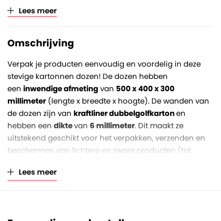
Lees meer
Verkoopeenheid
Per stuk (opklimmend per
15)
Omschrijving
Verpak je producten eenvoudig en voordelig in deze
stevige kartonnen dozen! De dozen hebben
een
inwendige afmeting
van
500 x 400 x 300
millimeter
(lengte x breedte x hoogte). De wanden van
de dozen zijn van
kraftliner
dubbelgolfkarton
en
hebben een
dikte
van
6 millimeter
. Dit maakt ze
uitstekend geschikt voor het verpakken, verzenden en
beschermen van lichtere en zware producten (tot
maximaal zo'n 30-40 kg).
Lees meer
Het zijn dozen met een
Fefco 0201
modelcode, die ook
wel 'Amerikaanse vouwdozen' worden genoemd. Zowel
onder- als bovenzijde beschikken over vier kleppen