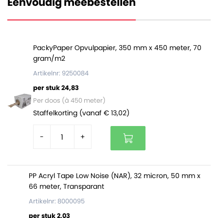
Eenvoudig meebestellen
welke gemakkelijk gesloten kunnen worden met
verpakkingstape. De dozen zijn
volledig
recyclebaar
en
FSC gecertificeerd
.
PackyPaper Opvulpapier, 350 mm x 450 meter, 70
Eigenschappen:
gram/m2
Binnenmaat doos 500 x 400 x 300 mm
Artikelnr: 9250084
Uitstekend geschikt voor verpakken lichte en
per stuk 24,83
zware producten
Per doos (à 450 meter)
Gemaakt van sterk kraftliner karton
Staffelkorting (vanaf € 13,02)
Dubbelgolfkarton met een dikte van 6 millimeter
Dozen zijn volledig recyclebaar en FSC
-
+
gecertificeerd
De dozen zijn
per 15 stuks gebundeld
. Op een volle
pallet zitten 150 dozen (10 bundels).
PP Acryl Tape Low Noise (NAR), 32 micron, 50 mm x
66 meter, Transparant
Artikelnr: 8000095
Dozen op maat of met bedrukking
per stuk 2,03