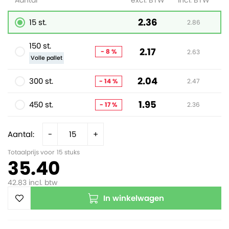
Aantal
excl. BTW
incl. BTW
2.36
15 st.
2.86
150 st.
2.17
- 8 %
2.63
Volle pallet
2.04
300 st.
- 14 %
2.47
1.95
450 st.
- 17 %
2.36
Aantal:
-
+
Totaalprijs voor
15
stuks
35.40
42.83
incl. btw
In winkelwagen