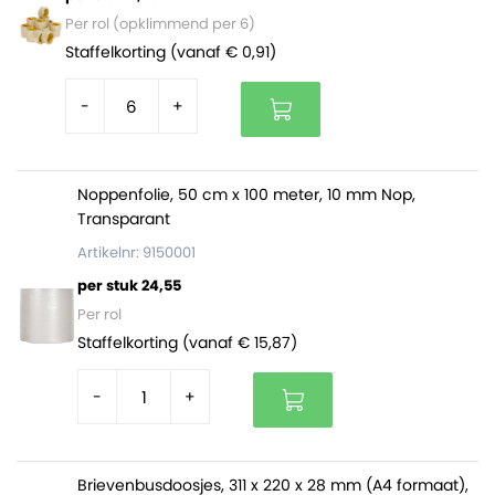
Zijn deze verzenddozen van 500 x 400 x 300 mm niet
Per rol (opklimmend per 6)
waar je naar op zoek bent? Of wil je je verzenddozen
Staffelkorting (vanaf € 0,91)
laten bedrukken? Vraag dan een offerte aan via onze
dozen op maat
pagina of neem contact met ons op!
-
+
Noppenfolie, 50 cm x 100 meter, 10 mm Nop,
Transparant
Artikelnr: 9150001
per stuk 24,55
Per rol
Staffelkorting (vanaf € 15,87)
-
+
Brievenbusdoosjes, 311 x 220 x 28 mm (A4 formaat),