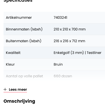
Specificaties
Artikelnummer
7403241
Binnenmaten (lxbxh)
210 x 210 x 700 mm
Buitenmaten (lxbxh)
216 x 216 x 712 mm
Kwaliteit
Enkelgolf (3 mm) | Testliner
Kleur
Bruin
Aantal op volle pallet
660 dozen
Verkoopeenheid
Per stuk (opklimmend per 30
Lees meer
Omschrijving