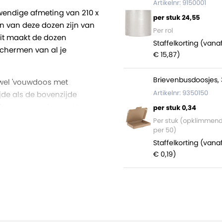
Artikelnr: 9150001
wendige afmeting van 210 x
per stuk 24,55
en van deze dozen zijn van
Per rol
Dit maakt de dozen
Staffelkorting (vana
schermen van al je
€ 15,87)
Brievenbusdoosjes, 
 wel 'vouwdoos met
Artikelnr: 9350150
de als de bovenzijde
n kunnen worden met tape.
per stuk 0,34
oogte is 700 millimeter,
Per stuk (opklimmen
per 50)
Hierdoor is de doos
Staffelkorting (vana
van de hoeken tot aan de
€ 0,19)
 gecertificeerd.
et zitten 660 dozen (22