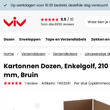
Op werkdagen voor 16:30 besteld, dezelfde dag verstuurd
9.5
/ 10
Toon alle 8650 reviews
Dozen
Enveloppen
Tape en Verzendlabels
Zakken en
Kartonnen Dozen, Enkelgolf, 210 x 210 x 500-700
1.
32
Home
Verzenddozen
Verzendkokers
Langwerpige d
Kartonnen Dozen, Enkelgolf, 210
mm, Bruin
1
review
Artikelnr: 7403241
Per stuk (opklimmend