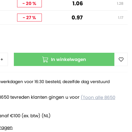
1.06
- 20 %
1.28
0.97
- 27 %
1.17
In winkelwagen
+
werkdagen voor 16:30 besteld, dezelfde dag verstuurd
8650 tevreden klanten gingen u voor
(Toon alle 8650
anaf €100 (ex. btw) (NL)
ragen