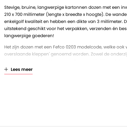
Stevige, bruine, langwerpige kartonnen dozen met een in
210 x 700 millimeter (lengte x breedte x hoogte). De wand
enkelgolf kwaliteit en hebben een dikte van 3 millimeter. 
uitstekend geschikt voor het verpakken, verzenden én be
langwerpige goederen!
Het zijn dozen met een Fefco 0203 modelcode, welke ook
overslaande kleppen' genoemd worden. Zowel de onderzij
beschikken over vier kleppen, welke gemakkelijk geslote
Daarnaast beschikt deze doos over rillijnen. De originele h
Lees meer
maar op 500 en 600 millimeter is een rillijn aangebracht. 
gemakkelijk in hoogte aan te passen, door het insnijden 
gewenste rillijn. De dozen zijn volledig recyclebaar en FSC
De dozen zijn per 30 stuks gebundeld en op een volle pall
bundels).