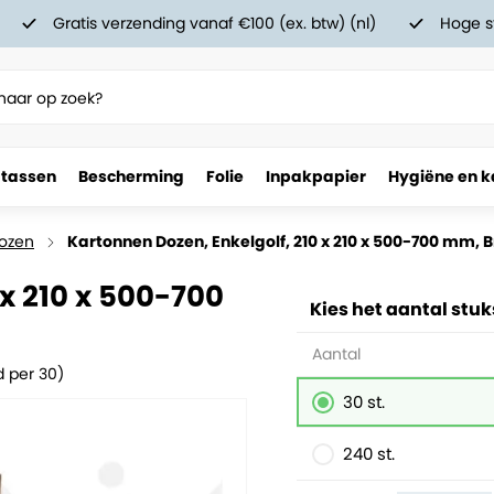
Gratis verzending vanaf €100 (ex. btw) (nl)
Hoge s
 tassen
Bescherming
Folie
Inpakpapier
Hygiëne en k
 mm, Bruin
ozen
Kartonnen Dozen, Enkelgolf, 210 x 210 x 500-700 mm, B
 x 210 x 500-700
Kies het aantal stuk
Aantal
 per 30)
30 st.
240 st.