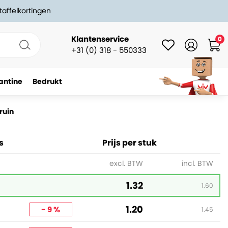
taffelkortingen
Klantenservice
0
+31 (0) 318 - 550333
antine
Bedrukt
-
+
In winkelwagen
ruin
s
Prijs per stuk
excl. BTW
incl. BTW
1.32
1.60
1.20
- 9 %
1.45