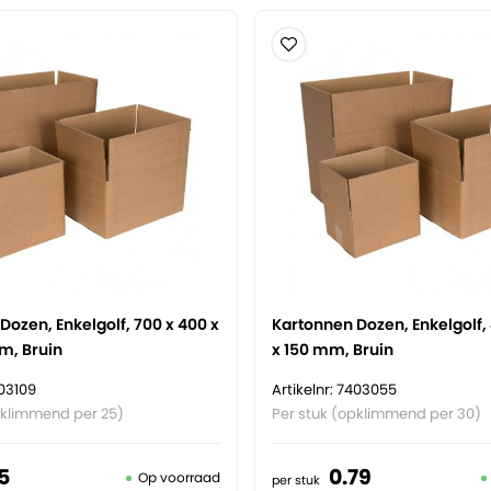
Dozen, Enkelgolf, 700 x 400 x
Kartonnen Dozen, Enkelgolf,
m, Bruin
x 150 mm, Bruin
403109
Artikelnr: 7403055
pklimmend per 25)
Per stuk (opklimmend per 30)
5
0.
79
Op voorraad
per stuk