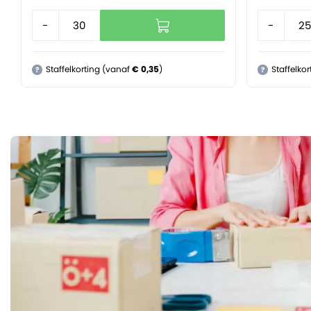
-
+
-
Staffelkorting (vanaf
€ 0,35
)
Staffelko
?
?