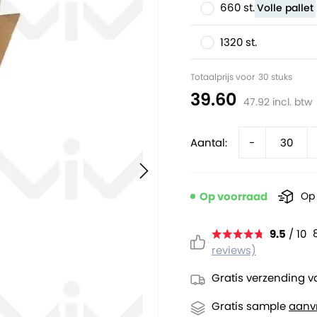
660 st.
Volle pallet
1320 st.
Totaalprijs voor
30
stuks
39.60
47.92
incl. btw
Aantal:
-
Op voorraad
Op 
9.5
/ 10
reviews)
Gratis verzending v
Gratis sample
aanv