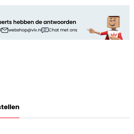
perts hebben de antwoorden
3
webshop@viv.nl
Chat met ons
tellen