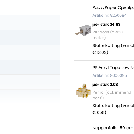
PackyPaper Opvulpa
Artikelnr: 9250084
per stuk 24,83
Per doos (à 450
meter)
Staffelkorting (vana
€ 13,02)
PP Acryl Tape Low N
Artikelnr: 8000095
per stuk 2,03
Per rol (opklimmend
per 6)
Staffelkorting (vana
)
€ 0,91)
Noppenfolie, 50 cm 