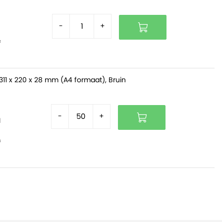
-
+
f
311 x 220 x 28 mm (A4 formaat), Bruin
-
+
d
f