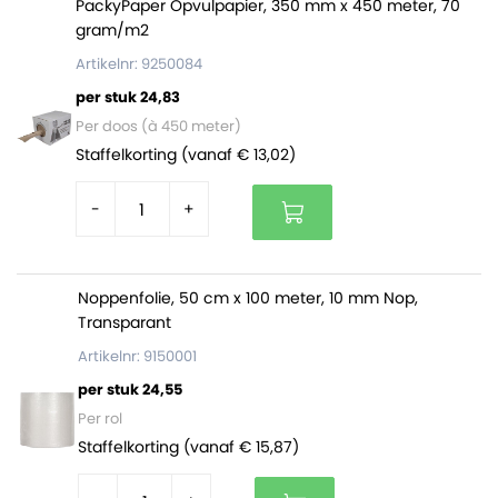
De dozen zijn
PackyPaper Opvulpapier, 350 mm x 450 meter, 70
per 30 stuks gebundeld
. Op een volle
gram/m2
pallet zitten 2970 dozen (99 bundels).
Artikelnr: 9250084
per stuk 24,83
Dozen op maat of met bedrukking
Per doos (à 450 meter)
Zijn deze verzenddozen van 300 x 160 x 150 mm niet
Staffelkorting (vanaf € 13,02)
waar je naar op zoek bent? Of wil je je verzenddozen
laten bedrukken? Vraag dan een offerte aan via onze
-
+
dozen op maat
pagina of neem contact met ons op!
Noppenfolie, 50 cm x 100 meter, 10 mm Nop,
Transparant
Artikelnr: 9150001
per stuk 24,55
Per rol
Staffelkorting (vanaf € 15,87)