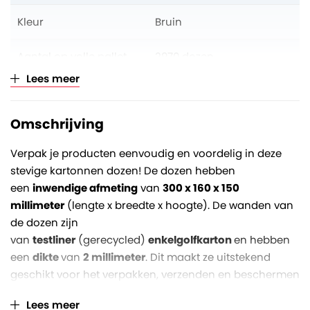
Kleur
Bruin
Aantal op volle pallet
2970 dozen
Lees meer
Verkoopeenheid
Per stuk (opklimmend per
30)
Omschrijving
Verpak je producten eenvoudig en voordelig in deze
stevige kartonnen dozen! De dozen hebben
een
inwendige afmeting
van
300 x 160 x 150
millimeter
(lengte x breedte x hoogte). De wanden van
de dozen zijn
van
testliner
(gerecycled)
enkelgolfkarton
en hebben
een
dikte
van
2 millimeter
. Dit maakt ze uitstekend
geschikt voor het verpakken, verzenden en beschermen
van lichtere en onbreekbare goederen (tot maximaal
Lees meer
zo'n 10 kg).