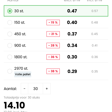
Aantal
excl. BTW
incl. BTW
0.47
30 st.
0.57
0.40
150 st.
- 15 %
0.48
0.37
450 st.
- 21 %
0.45
0.34
900 st.
- 28 %
0.41
0.30
1800 st.
- 36 %
0.36
2970 st.
0.29
- 38 %
0.35
Volle pallet
Aantal:
-
+
Totaalprijs voor
30
stuks
14.10