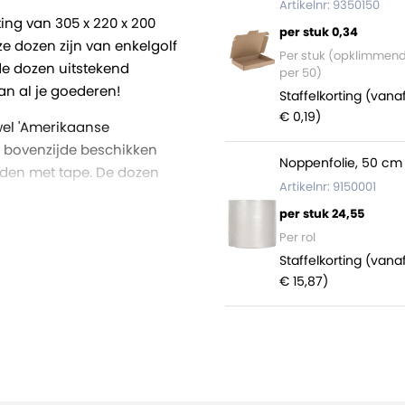
Artikelnr: 9350150
ng van 305 x 220 x 200
per stuk 0,34
e dozen zijn van enkelgolf
Per stuk (opklimmen
 de dozen uitstekend
per 50)
n al je goederen!
Staffelkorting (vana
€ 0,19)
wel 'Amerikaanse
 bovenzijde beschikken
Noppenfolie, 50 cm 
rden met tape. De dozen
Artikelnr: 9150001
per stuk 24,55
t zitten 1200 dozen (40
Per rol
Staffelkorting (vana
€ 15,87)