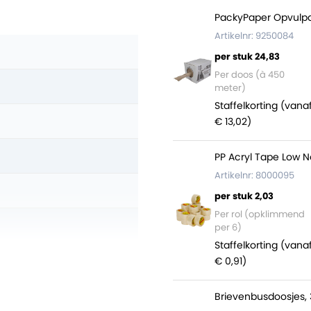
PackyPaper Opvulpa
Artikelnr: 9250084
per stuk 24,83
Per doos (à 450
meter)
Staffelkorting (vana
€ 13,02)
PP Acryl Tape Low N
Artikelnr: 8000095
per stuk 2,03
Per rol (opklimmend
per 6)
Staffelkorting (vana
)
€ 0,91)
Brievenbusdoosjes, 