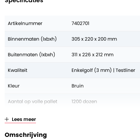
Specificaties
Artikelnummer
7402701
Binnenmaten (lxbxh)
305 x 220 x 200 mm
Buitenmaten (lxbxh)
311 x 226 x 212 mm
Kwaliteit
Enkelgolf (3 mm) | Testliner
Kleur
Bruin
Aantal op volle pallet
1200 dozen
Verkoopeenheid
Per stuk (opklimmend per 30
Lees meer
Omschrijving