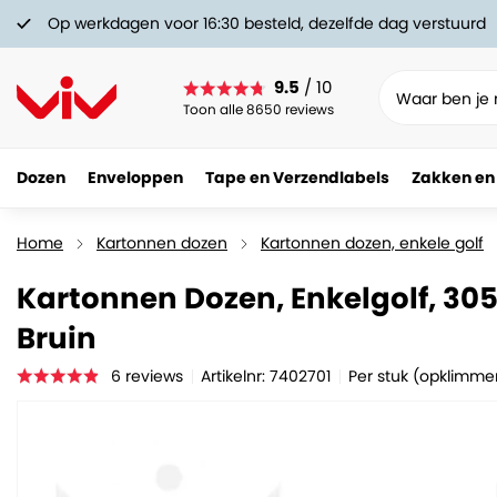
Op werkdagen voor 16:30 besteld, dezelfde dag verstuurd
9.5
/ 10
Toon alle 8650 reviews
Dozen
Enveloppen
Tape en Verzendlabels
Zakken en
Kartonnen Dozen, Enkelgolf, 305 x 220 x 200 mm,
0.
49
Home
Kartonnen dozen
Kartonnen dozen, enkele golf
Kartonnen Dozen, Enkelgolf, 305
Bruin
6
reviews
Artikelnr: 7402701
Per stuk (opklimme