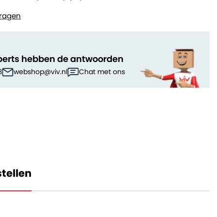
ragen
perts hebben de antwoorden
3
webshop@viv.nl
Chat met ons
tellen