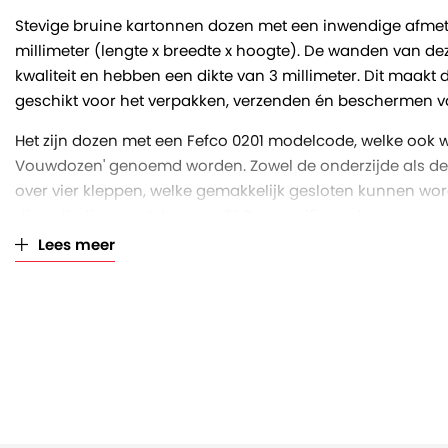
Stevige bruine kartonnen dozen met een inwendige afmeti
millimeter (lengte x breedte x hoogte). De wanden van dez
kwaliteit en hebben een dikte van 3 millimeter. Dit maakt
geschikt voor het verpakken, verzenden én beschermen va
Het zijn dozen met een Fefco 0201 modelcode, welke ook 
Vouwdozen' genoemd worden. Zowel de onderzijde als de
over vier kleppen, welke gemakkelijk gesloten kunnen wo
zijn volledig recyclebaar en FSC gecertificeerd.
Lees meer
De dozen zijn per 30 stuks gebundeld en op een volle palle
bundels).