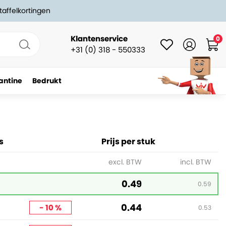
taffelkortingen
Klantenservice
0
+31 (0) 318 - 550333
antine
Bedrukt
-
+
In winkelwagen
s
Prijs per stuk
excl. BTW
incl. BTW
0.49
0.59
0.44
- 10 %
0.53