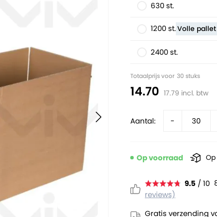
630 st.
1200 st.
Volle pallet
2400 st.
Totaalprijs voor
30
stuks
14.70
17.79
incl. btw
Aantal:
-
Op voorraad
Op 
9.5
/ 10
reviews)
Gratis verzending v