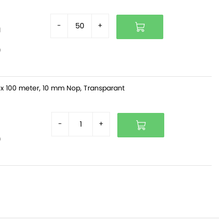
-
+
d
f
x 100 meter, 10 mm Nop, Transparant
-
+
f