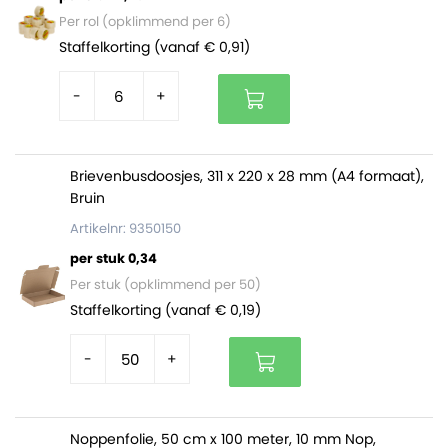
Wordt door Verpakkingsindustrie Veenendaal zelf
Per rol (opklimmend per 6)
geproduceerd.
Staffelkorting (vanaf € 0,91)
-
+
Brievenbusdoosjes, 311 x 220 x 28 mm (A4 formaat),
Bruin
Artikelnr: 9350150
per stuk 0,34
Per stuk (opklimmend per 50)
Staffelkorting (vanaf € 0,19)
-
+
Noppenfolie, 50 cm x 100 meter, 10 mm Nop,