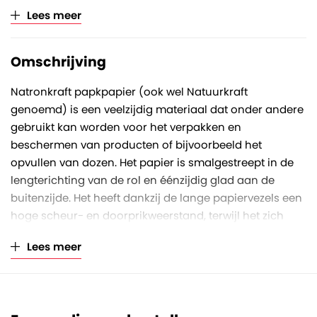
Aantal op volle pallet
50 rollen
Lees meer
Verkoopeenheid
Per rol
Omschrijving
Natronkraft papkpapier (ook wel Natuurkraft
genoemd) is een veelzijdig materiaal dat onder andere
gebruikt kan worden voor het verpakken en
beschermen van producten of bijvoorbeeld het
opvullen van dozen. Het papier is smalgestreept in de
lengterichting van de rol en éénzijdig glad aan de
buitenzijde. Het heeft dankzij de lange papiervezels een
hoge scheur- en doorprikweerstand, terwijl het zich
tegelijkertijd toch soepel laat verwerken.
Lees meer
Deze rol heeft een rolbreedte van 50 centimeter, een
rollengte van 285 meter en een papierkwaliteit van 70
gram/m2. Des te hoger het grammage, des te sterker
en dikker is het papier. Het asgat van de koker heeft een