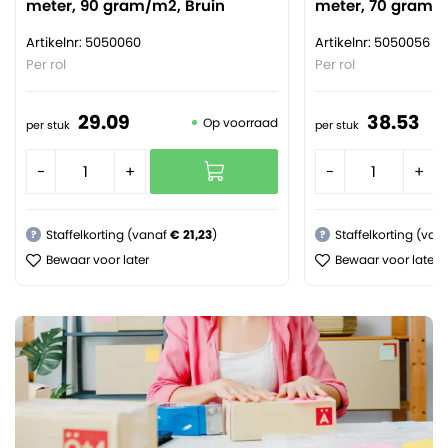
meter, 90 gram/m2, Bruin
meter, 70 gram/m
Artikelnr: 5050060
Artikelnr: 5050056
Per rol
Per rol
29.
09
38.
53
Op voorraad
per stuk
per stuk
-
+
-
+
Staffelkorting (vanaf
€ 21,23
)
Staffelkorting (van
?
?
Bewaar voor later
Bewaar voor later