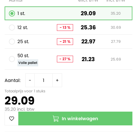
Aantal
excl. BTW
incl. BTW
29.09
1 st.
35.20
25.36
12 st.
- 13 %
30.69
22.97
25 st.
- 21 %
27.79
50 st.
21.23
- 27 %
25.69
Volle pallet
Aantal:
-
+
Totaalprijs voor
1
stuks
29.09
35.20
incl. btw
In winkelwagen