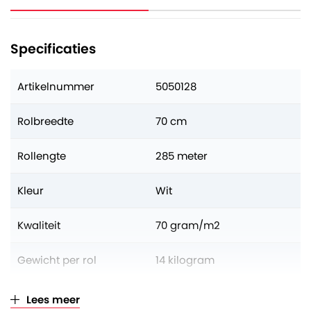
Specificaties
Artikelnummer
5050128
Rolbreedte
70 cm
Rollengte
285 meter
Kleur
Wit
Kwaliteit
70 gram/m2
Gewicht per rol
14 kilogram
Aantal op volle pallet
50 rollen
Lees meer