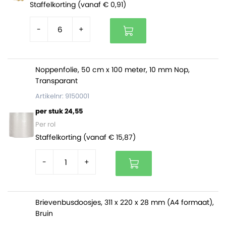
geproduceerd.
Staffelkorting (vanaf € 0,91)
-
+
Noppenfolie, 50 cm x 100 meter, 10 mm Nop,
Transparant
Artikelnr: 9150001
per stuk 24,55
Per rol
Staffelkorting (vanaf € 15,87)
-
+
Brievenbusdoosjes, 311 x 220 x 28 mm (A4 formaat),
Bruin