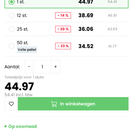
44.97
1 st.
54.41
38.69
12 st.
- 14 %
46.81
36.06
25 st.
- 20 %
43.63
50 st.
34.52
- 23 %
41.77
Volle pallet
Aantal:
-
+
Totaalprijs voor
1
stuks
44.97
54.41
incl. btw
In winkelwagen
Op voorraad