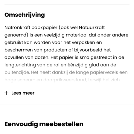
Verkoopeenheid
Per rol
Omschrijving
Natronkraft papkpapier (ook wel Natuurkraft
genoemd) is een veelzijdig materiaal dat onder andere
gebruikt kan worden voor het verpakken en
beschermen van producten of bijvoorbeeld het
opvullen van dozen. Het papier is smalgestreept in de
lengterichting van de rol en éénzijdig glad aan de
buitenzijde. Het heeft dankzij de lange papiervezels een
hoge scheur- en doorprikweerstand, terwijl het zich
tegelijkertijd toch soepel laat verwerken.
Lees meer
Deze rol heeft een rolbreedte van 70 centimeter, een
rollengte van 285 meter en een papierkwaliteit van 70
gram/m2. Des te hoger het grammage, des te sterker
en dikker is het papier. Het asgat van de koker heeft een
Eenvoudig meebestellen
diameter van 57 millimeter. Wij leveren de rollen