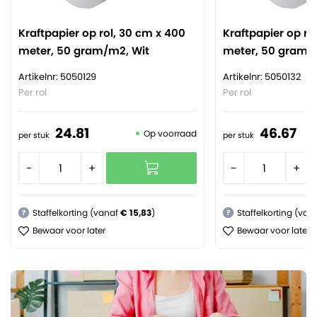
Kraftpapier op rol, 30 cm x 400
Kraftpapier op ro
meter, 50 gram/m2, Wit
meter, 50 gram/
Artikelnr: 5050129
Artikelnr: 5050132
Per rol
Per rol
24.
81
46.
67
Op voorraad
per stuk
per stuk
-
+
-
+
Staffelkorting (vanaf
€ 15,83
)
Staffelkorting (van
?
?
Bewaar voor later
Bewaar voor later