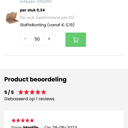
Artikelnr: 9350150
per stuk 0,34
Per stuk (opklimmend per 50)
Staffelkorting (vanaf € 0,19)
-
+
Product beoordeling
5 / 5
Gebaseerd op 1 reviews
Door
Martijn
Op
28-05-2024