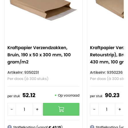
Kraftpapier Verzendzakken,
Kraftpapier Verz
Bruin, 190 x 50 x 300 mm, 100
Retourstrip), Brui
gram/m2
430 mm, 100 gr
Artikelnr: 9350231
Artikelnr: 9350236
Per doos (à 300 stuks)
Per doos (à 300 stuk
52.
12
90.
23
Op voorraad
per stuk
per stuk
-
+
-
+
Staffelkorting (vanaf
€ 43,15
)
Staffelkorting (van
?
?