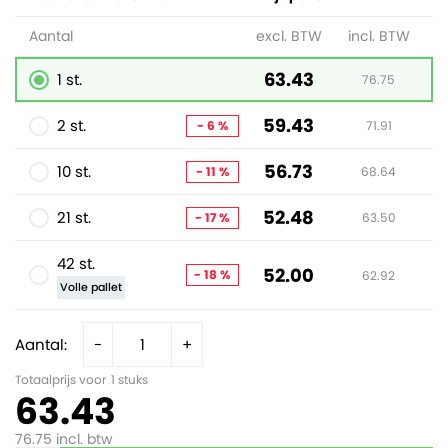
Aantal
excl. BTW
incl. BTW
63.43
1 st.
76.75
59.43
2 st.
- 6 %
71.91
56.73
10 st.
- 11 %
68.64
52.48
21 st.
- 17 %
63.50
42 st.
52.00
- 18 %
62.92
Volle pallet
Aantal:
-
+
Totaalprijs voor
1
stuks
63.43
76.75
incl. btw