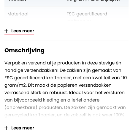
Materiaal
FSC gecertificeerd
kraftpapier
Lees meer
Aantal op volle pallet
42 dozen
Omschrijving
Verkoopeenheid
Per doos (à 350 stuks)
Verpak en verzend al je producten in deze stevige én
handige verzendzakken! De zakken zijn gemaakt van
FSC gecertificeerd kraftpapier, met een kwaliteit van 110
gram/m2. Dit maakt de papieren verzendzakken
verrassend sterk en robuust. Ideaal voor het versturen
van bijvoorbeeld kleding en allerlei andere
(onbreekbare) producten. De zakken zijn gemaakt van
gerecycled kraftpapier, en de zak zelf is ook weer 100%
recyclebaar. Dit maakt het een milieubewuste
Lees meer
verzendverpakking.