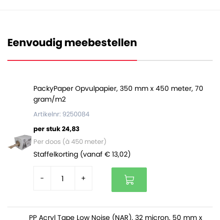
Deze verzendzakken hebben een inwendige afmeting
van 210 x 350 millimeter, met daarbij een bodemvouw
Eenvoudig meebestellen
van 2 x 25 millimeter. De buitenmaat van deze zakken is
230 x 355 millimeter, waarmee ze (afhankelijk van de
dikte van het product) gewoon door de brievenbus
passen. De zakken zijn gemakkelijk afsluitbaar door
PackyPaper Opvulpapier, 350 mm x 450 meter, 70
gram/m2
middel van een 60 millimeter klep waarop een dubbele
zelfklevende plakstrip zit. De tweede (binnenste)
Artikelnr: 9250084
plakstrip wordt ook wel een retourstrip genoemd. Deze
per stuk 24,83
blijft tijdens de eerste zending ongebruikt, waardoor de
Per doos (à 450 meter)
ontvanger dezelfde zak eventueel gemakkelijk kan
Staffelkorting (vanaf € 13,02)
hergebruiken voor de retourzending.
-
+
Papieren verzendzakken:
Zijn met een dikte kwaliteit van 110 gram/m2
PP Acryl Tape Low Noise (NAR), 32 micron, 50 mm x