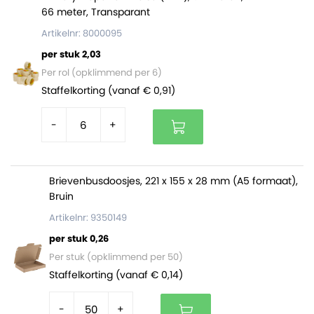
verrassend sterk en robuust
66 meter, Transparant
Zijn gemaakt van FSC gecertificeerd kraftpapier
Artikelnr: 8000095
Beschikken over een handige zelfklevende sluiting
per stuk 2,03
en retourstrip
Per rol (opklimmend per 6)
Passen (afhankelijk van dikte product) gewoon
Staffelkorting (vanaf € 0,91)
door de brievenbus
-
+
Er zitten 350 verzendzakken in een doos. Op een volle
pallet zitten 14.700 verzendzakken (42 dozen).
Brievenbusdoosjes, 221 x 155 x 28 mm (A5 formaat),
Bruin
Artikelnr: 9350149
per stuk 0,26
Per stuk (opklimmend per 50)
Staffelkorting (vanaf € 0,14)
-
+