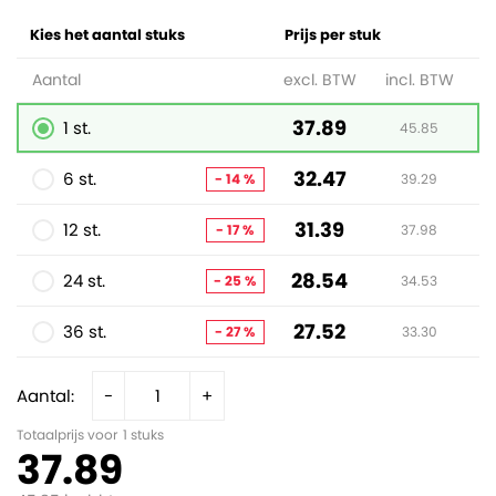
Kies het aantal stuks
Prijs per stuk
Aantal
excl. BTW
incl. BTW
37.89
1 st.
45.85
32.47
6 st.
- 14 %
39.29
31.39
12 st.
- 17 %
37.98
28.54
24 st.
- 25 %
34.53
27.52
36 st.
- 27 %
33.30
Aantal:
-
+
Totaalprijs voor
1
stuks
37.89