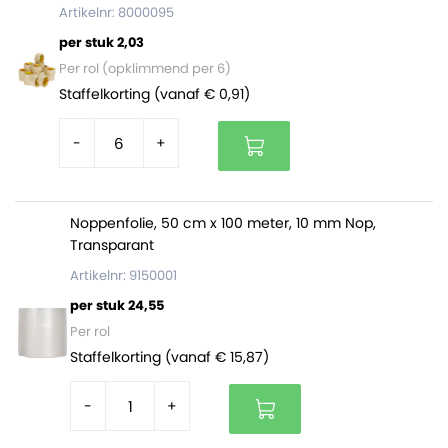
De hoekbeschermers zijn verpakt per doos à 2000
Artikelnr: 8000095
stuks. Op een volle pallet zitten 72000 stuks (36 dozen).
per stuk 2,03
Per rol (opklimmend per 6)
Staffelkorting (vanaf € 0,91)
-
+
Noppenfolie, 50 cm x 100 meter, 10 mm Nop,
Transparant
Artikelnr: 9150001
per stuk 24,55
Per rol
Staffelkorting (vanaf € 15,87)
-
+