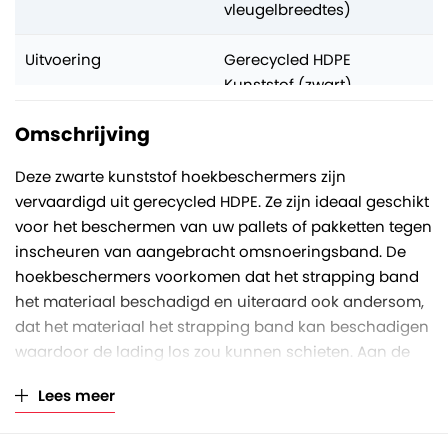
vleugelbreedtes)
Uitvoering
Gerecycled HDPE
Kunststof (zwart)
Omschrijving
Deze zwarte kunststof hoekbeschermers zijn
vervaardigd uit gerecycled HDPE. Ze zijn ideaal geschikt
voor het beschermen van uw pallets of pakketten tegen
inscheuren van aangebracht omsnoeringsband. De
hoekbeschermers voorkomen dat het strapping band
het materiaal beschadigd en uiteraard ook andersom,
dat het materiaal het strapping band kan beschadigen
waardoor de lading los zou kunnen schieten. Aan de
zijkanten zit ook een opstaand randje, waardoor het
Lees meer
strapping band niet weg kan schuiven van de
hoekbeschermer af. Ook beschikken deze