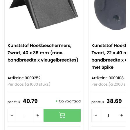
Kunststof Hoekbeschermers,
Kunststof Hoekb
Zwart, 40 x 35 mm (max.
Zwart, 22 x 40 m
bandbreedte x vleugelbreedtes)
bandbreedte x vl
met Spike
Artikelnr: 9000252
Artikelnr: 9000108
Per doos (à 1000 stuks)
Per doos (à 2000 stu
40.
79
38.
69
Op voorraad
per stuk
per stuk
-
+
-
+