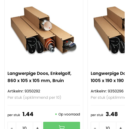
Langwerpige Doos, Enkelgolf,
Langwerpige Doos
860 x 105 x 105 mm, Bruin
1005 x 190 x 190 
Artikelnr: 9350292
Artikelnr: 9350296
Per stuk (opklimmend per 10)
Per stuk (opklimmen
1.
44
3.
48
Op voorraad
per stuk
per stuk
-
+
-
+