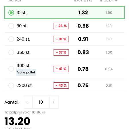
Aantal
excl. BTW
incl. BTW
1.32
10 st.
1.60
0.98
80 st.
- 26 %
1.19
0.91
240 st.
- 31 %
1.10
0.83
650 st.
- 37 %
1.00
1100 st.
0.78
- 41 %
0.94
Volle pallet
0.75
2200 st.
- 43 %
0.91
Aantal:
-
+
Totaalprijs voor
10
stuks
13.20