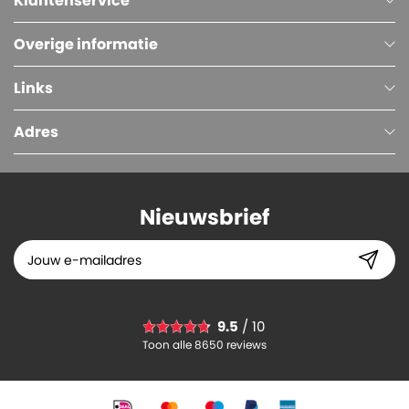
Klantenservice
Overige informatie
Links
Adres
Nieuwsbrief
Langwerpige Doos, Enkelgolf, 715 x 105 x 105 mm, Bruin
9.5
/ 10
1.
32
Toon alle 8650 reviews
-
+
In winkelwagen