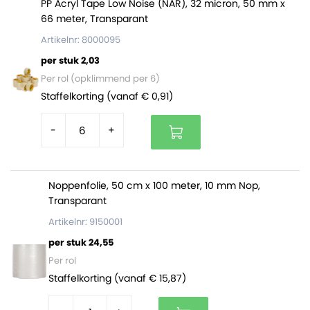
PP Acryl Tape Low Noise (NAR), 32 micron, 50 mm x
Gemakkelijk te sluiten en te openen dankzij de
66 meter, Transparant
kleef- en scheurstrip.
Artikelnr: 8000095
Volledig recyclebaar en FSC gecertificeerd.
per stuk 2,03
Per rol (opklimmend per 6)
Staffelkorting (vanaf € 0,91)
-
+
Noppenfolie, 50 cm x 100 meter, 10 mm Nop,
Transparant
Artikelnr: 9150001
per stuk 24,55
Per rol
Staffelkorting (vanaf € 15,87)