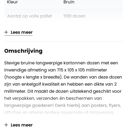
Kleur
Bruin
Aantal op volle pallet
1100 dozen
Verkoopeenheid
Per stuk (opklimmend per
Lees meer
10)
Omschrijving
Stevige bruine langwerpige kartonnen dozen met een
inwendige afmeting van 715 x 105 x 105 millimeter
(hoogte x lengte x breedte). De wanden van deze dozen
zijn van enkelgolf kwaliteit en hebben een dikte van 2
millimeter. Dit maakt de dozen uitstekend geschikt voor
het verpakken, verzenden én beschermen van
langwerpige goederen! Denk hierbij aan posters, flyers,
affiches en allerlei andere opgerolde of langwerpig
gevormde producten.
Lees meer