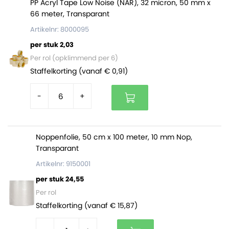
PP Acryl Tape Low Noise (NAR), 32 micron, 50 mm x
Beschikken over een zelfklevende sluiting.
66 meter, Transparant
Zijn FSC gecertificeerd en 100% recyclebaar.
Artikelnr: 8000095
In één volle doos zitten 100 enveloppen. Op een volle
per stuk 2,03
pallet zitten 4800 enveloppen (48 dozen).
Per rol (opklimmend per 6)
Staffelkorting (vanaf € 0,91)
-
+
Noppenfolie, 50 cm x 100 meter, 10 mm Nop,
Transparant
Artikelnr: 9150001
per stuk 24,55
Per rol
Staffelkorting (vanaf € 15,87)