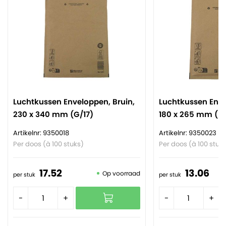
Luchtkussen Enveloppen, Bruin,
Luchtkussen Enve
230 x 340 mm (G/17)
180 x 265 mm (D/
Artikelnr: 9350018
Artikelnr: 9350023
Per doos (à 100 stuks)
Per doos (à 100 stuk
17.
52
13.
06
Op voorraad
per stuk
per stuk
-
+
-
+