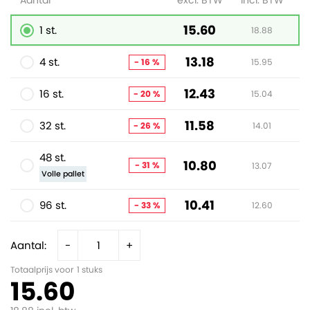
Aantal
excl. BTW
incl. BTW
15.60
1 st.
18.88
13.18
4 st.
- 16 %
15.95
12.43
16 st.
- 20 %
15.04
11.58
32 st.
- 26 %
14.01
48 st.
10.80
- 31 %
13.07
Volle pallet
10.41
96 st.
- 33 %
12.60
Aantal:
-
+
Totaalprijs voor
1
stuks
15.60