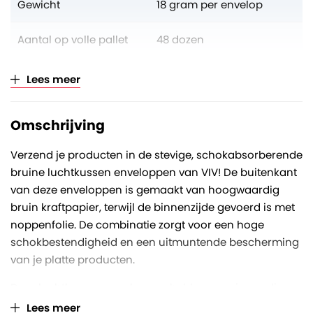
Gewicht
18 gram per envelop
Aantal op volle pallet
48 dozen
Verkoopeenheid
Per doos (à 100 stuks)
Lees meer
Omschrijving
Verzend je producten in de stevige, schokabsorberende
bruine luchtkussen enveloppen van VIV! De buitenkant
van deze enveloppen is gemaakt van hoogwaardig
bruin kraftpapier, terwijl de binnenzijde gevoerd is met
noppenfolie. De combinatie zorgt voor een hoge
schokbestendigheid en een uitmuntende bescherming
van je platte producten.
Deze luchtkussen enveloppen hebben een inwendige
afmeting van 220 x 265 mm (nr. E/15). Dankzij de
Lees meer