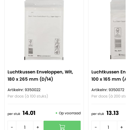
Luchtkussen Enveloppen, Wit,
Luchtkussen Enve
180 x 265 mm (D/14)
100 x 165 mm (A/1
Artikelnr: 9350022
Artikelnr: 9350072
Per doos (à 100 stuks)
Per doos (à 200 stuk
14.
01
13.
13
Op voorraad
per stuk
per stuk
-
+
-
+