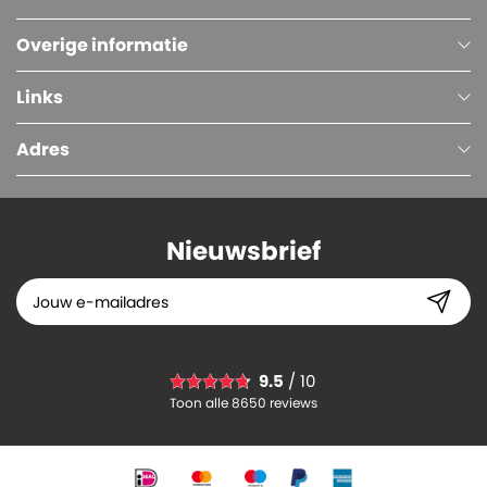
Overige informatie
Links
Adres
Nieuwsbrief
Luchtkussen Enveloppen, Wit, 220 x 265 mm (E/15)
9.5
/ 10
15.
60
Toon alle 8650 reviews
-
+
In winkelwagen