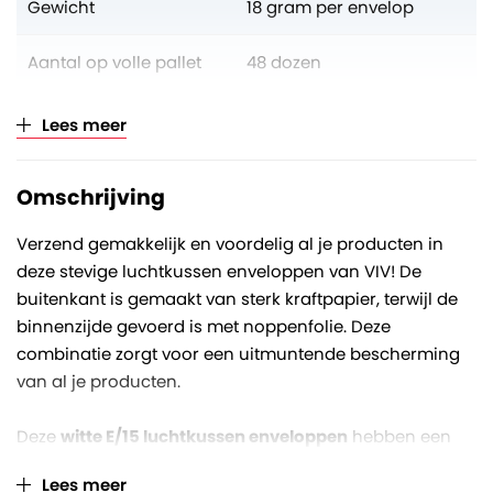
Gewicht
18 gram per envelop
Aantal op volle pallet
48 dozen
Verkoopeenheid
Per doos (à 100 stuks)
Lees meer
Omschrijving
Verzend gemakkelijk en voordelig al je producten in
deze stevige luchtkussen enveloppen van VIV! De
buitenkant is gemaakt van sterk kraftpapier, terwijl de
binnenzijde gevoerd is met noppenfolie. Deze
combinatie zorgt voor een uitmuntende bescherming
van al je producten.
Deze
witte E/15 luchtkussen enveloppen
hebben een
inwendige afmeting van
220 x 265 mm
. Dankzij de
Lees meer
zelfklevende sluiting
heb je geen andere