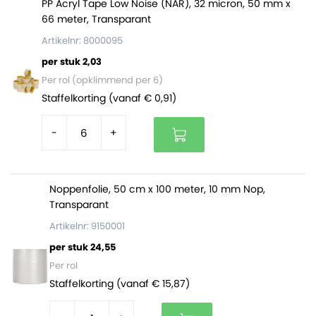
Zijn gemaakt van hoogwaardig wit kraftpapier en
PP Acryl Tape Low Noise (NAR), 32 micron, 50 mm x
66 meter, Transparant
gevoerd met noppenfolie
Bieden een uitstekende bescherming aan je
Artikelnr: 8000095
producten
per stuk 2,03
Beschikken over een handige zelfklevende sluiting
Per rol (opklimmend per 6)
Zijn FSC gecertificeerd en voor 70% vervaardigd uit
Staffelkorting (vanaf € 0,91)
gerecyclede materialen
-
+
De verkoopeenheid is per doos. In een volle doos zitten
100 enveloppen. Op een volle pallet zitten 48 dozen
Noppenfolie, 50 cm x 100 meter, 10 mm Nop,
(4.800 enveloppen)
Transparant
Artikelnr: 9150001
per stuk 24,55
Per rol
Staffelkorting (vanaf € 15,87)