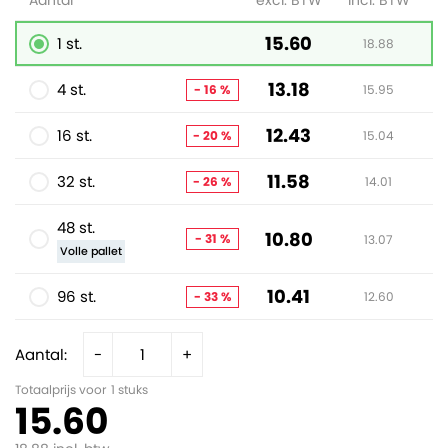
Aantal
excl. BTW
incl. BTW
15.60
1 st.
18.88
13.18
4 st.
- 16 %
15.95
12.43
16 st.
- 20 %
15.04
11.58
32 st.
- 26 %
14.01
48 st.
10.80
- 31 %
13.07
Volle pallet
10.41
96 st.
- 33 %
12.60
Aantal:
-
+
Totaalprijs voor
1
stuks
15.60