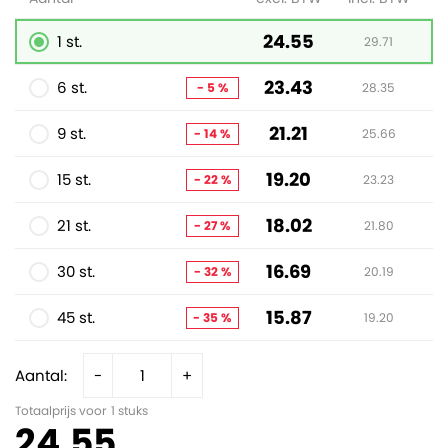
24.55
1 st.
29.71
23.43
6 st.
- 5 %
28.35
21.21
9 st.
- 14 %
25.66
19.20
15 st.
- 22 %
23.23
18.02
21 st.
- 27 %
21.80
16.69
30 st.
- 32 %
20.19
15.87
45 st.
- 35 %
19.20
Aantal:
-
+
Totaalprijs voor
1
stuks
24.55