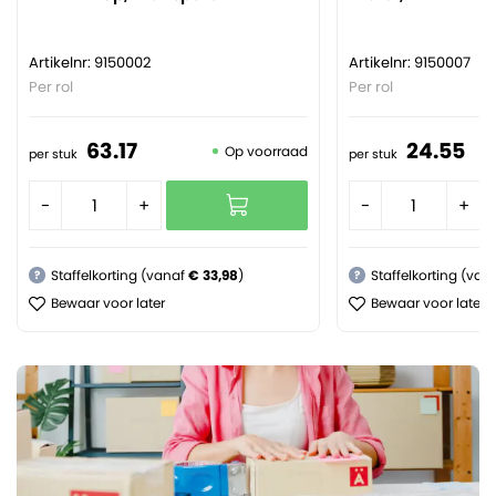
Artikelnr: 9150002
Artikelnr: 9150007
Per rol
Per rol
63.
17
24.
55
Op voorraad
per stuk
per stuk
-
+
-
+
Staffelkorting (vanaf
€ 33,98
)
Staffelkorting (van
?
?
Bewaar voor later
Bewaar voor later