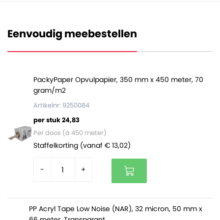
diameter van 76 millimeter. Een volledige rol heeft een
totale diameter van circa 53 centimeter.
Eenvoudig meebestellen
De rollen zijn origineel per drie stuks verpakt in een
stevige plastic zak.
PackyPaper Opvulpapier, 350 mm x 450 meter, 70
gram/m2
Artikelnr: 9250084
per stuk 24,83
Per doos (à 450 meter)
Staffelkorting (vanaf € 13,02)
-
+
PP Acryl Tape Low Noise (NAR), 32 micron, 50 mm x
66 meter, Transparant