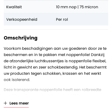
Kwaliteit
10 mm nop | 75 micron
Verkoopeenheid
Per rol
Omschrijving
Voorkom beschadigingen aan uw goederen door ze te
beschermen en in te pakken met noppenfolie! Dankzij
de afzonderlijke luchtkussentjes is noppenfolie flexibel,
licht in gewicht en zeer schokbestendig. Het beschermt
uw producten tegen schokken, krassen en het werkt
ook isolerend.
Deze transparante noppenfolie heeft een rolbreedte
van 50 centimeter, een rollengte van 100 meter en een
nopdiameter van 10 millimeter. De luchtkussenfolie is
Lees meer
gewikkeld op een kartonnen koker met een inwendige