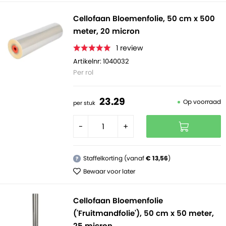
Cellofaan Bloemenfolie, 50 cm x 500
meter, 20 micron
1
review
Artikelnr: 1040032
Per rol
23.
29
Op voorraad
per stuk
-
+
Staffelkorting (vanaf
€ 13,56
)
?
Bewaar voor later
Cellofaan Bloemenfolie
('Fruitmandfolie'), 50 cm x 50 meter,
25 micron