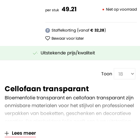
49.
21
Niet op voorraad
per stuk
Staffelkorting (vanaf
€ 32,28
)
?
Bewaar voor later
Uitstekende prijs/kwaliteit
Toon
Cellofaan transparant
Bloemenfolie transparant en cellofaan transparant zijn
onmisbare materialen voor het stijlvol en professioneel
verpakken van boeketten, geschenken en decoratieve
creaties. De glasheldere folie geeft een luxe uitstraling
en laat de kleuren en details van de inhoud volledig tot
Lees meer
hun recht komen. Door de stevige en scheurbestendige