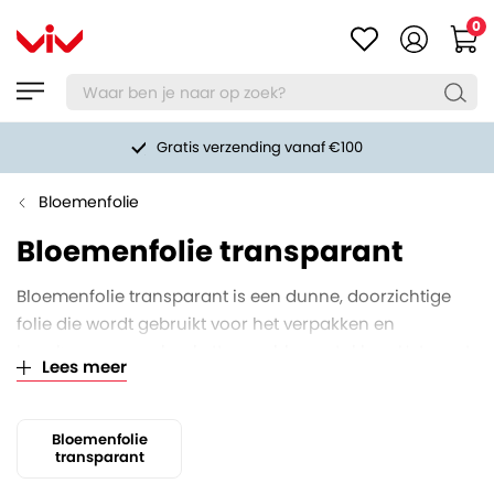
0
Gratis verzending vanaf €100
Bloemenfolie
Bloemenfolie transparant
Bloemenfolie transparant is een dunne, doorzichtige
folie die wordt gebruikt voor het verpakken en
beschermen van boeketten en bloemstukken. Het zorgt
Lees meer
voor een nette presentatie en helpt bloemen langer
vers te houden door vocht vast te houden. Ideaal voor
bloemisten en cadeauverpakkingen.
Bloemenfolie
transparant