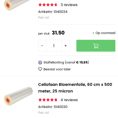
3
reviews
Artikelnr: 1040034
Per rol
31.
50
Op voorraad
per stuk
-
+
Staffelkorting (vanaf
€ 19,65
)
?
Bewaar voor later
Cellofaan Bloemenfolie, 60 cm x 500
meter, 25 micron
4
reviews
Artikelnr: 1040030
Per rol