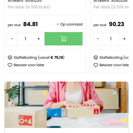
Artikelnr: 9350235
Artikelnr: 9350236
Per doos (à 300 stuks)
Per doos (à 300 stuk
84.
81
90.
23
Op voorraad
per stuk
per stuk
-
+
-
+
Staffelkorting (vanaf
€ 75,19
)
Staffelkorting (van
?
?
Bewaar voor later
Bewaar voor later