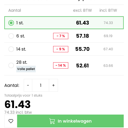
Aantal
excl. BTW
incl. BTW
61.43
1 st.
74.33
57.18
6 st.
- 7 %
69.19
55.70
14 st.
- 9 %
67.40
28 st.
52.61
- 14 %
63.66
Volle pallet
Aantal:
-
+
Totaalprijs voor
1
stuks
61.43
74.33
incl. btw
In winkelwagen