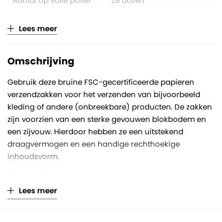
Aantal op volle pallet
28 dozen
Verkoopeenheid
Per doos (à 300 stuks)
Lees meer
Omschrijving
Gebruik deze bruine FSC-gecertificeerde papieren
verzendzakken voor het verzenden van bijvoorbeeld
kleding of andere (onbreekbare) producten. De zakken
zijn voorzien van een sterke gevouwen blokbodem en
een zijvouw. Hierdoor hebben ze een uitstekend
draagvermogen en een handige rechthoekige
inhoudsvorm.
Deze kraftpapieren verzendzakken hebben een
afmeting van 250 x 50 x 353 millimeter (L x B x H) en zijn
Lees meer
gemaakt van kraftpapier met een kwaliteit van 100
gram/m2. Dit maakt ze verrassend sterk en robuust. De