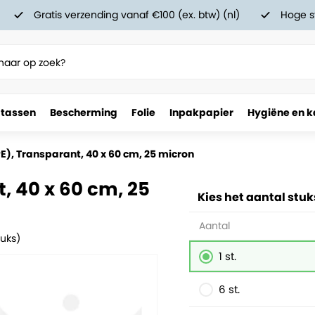
Gratis verzending vanaf €100 (ex. btw) (nl)
Hoge s
 tassen
Bescherming
Folie
Inpakpapier
Hygiëne en k
 micron
E), Transparant, 40 x 60 cm, 25 micron
, 40 x 60 cm, 25
Kies het aantal stuk
Aantal
tuks)
1 st.
6 st.