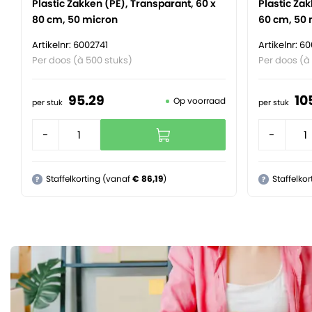
Plastic Zakken (PE), Transparant, 60 x
Plastic Zak
80 cm, 50 micron
60 cm, 50 
Artikelnr: 6002741
Artikelnr: 6
Per doos (à 500 stuks)
Per doos (à 
95.
29
10
Op voorraad
per stuk
per stuk
-
+
-
Staffelkorting (vanaf
€ 86,19
)
Staffelko
?
?