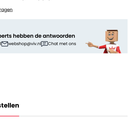
ragen
perts hebben de antwoorden
3
webshop@viv.nl
Chat met ons
tellen