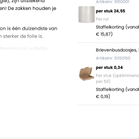
te), zijn uitstekend
Artikelnr: 9150001
en! De zakken houden je
per stuk 24,55
Per rol
Staffelkorting (vana
on is één duizendste van
€ 15,87)
sterker de folie is.
n daarom ook volledig
Brievenbusdoosjes, 
 een stevige doos.
Artikelnr: 9350150
per stuk 0,34
Per stuk (opklimmen
per 50)
Staffelkorting (vana
€ 0,19)