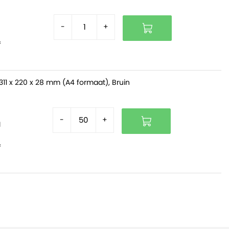
-
+
f
311 x 220 x 28 mm (A4 formaat), Bruin
-
+
d
f