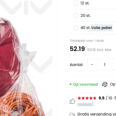
12 st.
20 st.
40 st.
Volle pallet
Totaalprijs voor
1
stuks
52.19
63.15
incl. btw
Aantal:
-
Op voorraad
Op 
9.5
/ 10
reviews)
Gratis verzending v