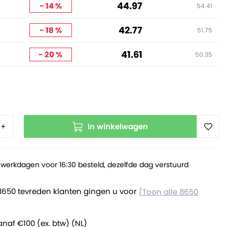
44.97
- 14 %
54.41
42.77
- 18 %
51.75
41.61
- 20 %
50.35
In winkelwagen
+
werkdagen voor 16:30 besteld, dezelfde dag verstuurd
8650 tevreden klanten gingen u voor
(Toon alle 8650
anaf €100 (ex. btw) (NL)