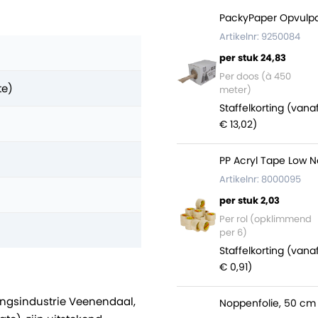
PackyPaper Opvulpa
Artikelnr: 9250084
per stuk 24,83
Per doos (à 450
te)
meter)
Staffelkorting (vana
€ 13,02)
PP Acryl Tape Low N
Artikelnr: 8000095
per stuk 2,03
Per rol (opklimmend
per 6)
Staffelkorting (vana
€ 0,91)
ingsindustrie Veenendaal,
Noppenfolie, 50 cm 