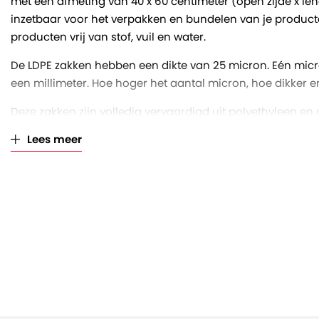
met een afmeting van 40 x 60 centimeter (open zijde x leng
inzetbaar voor het verpakken en bundelen van je product
producten vrij van stof, vuil en water.
De LDPE zakken hebben een dikte van 25 micron. Eén micr
een millimeter. Hoe hoger het aantal micron, hoe dikker en 
Deze zakken zijn volledig vervaardigd uit polyethyleen e
recyclebaar. De zakken zitten per 1000 stuks los verpakt in
Lees meer