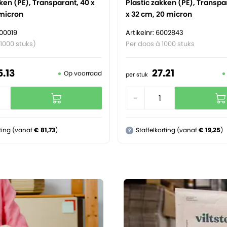
ken (PE), Transparant, 40 x
Plastic zakken (PE), Transpar
micron
x 32 cm, 20 micron
000019
Artikelnr: 6002843
1000 stuks)
Per doos à 1000 stuks
5.
13
27.
21
Op voorraad
per stuk
+
-
+
rting (vanaf
€ 81,73
)
Staffelkorting (vanaf
€ 19,25
)
?