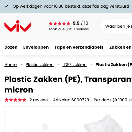
Op werkdagen voor 16:30 besteld, dezelfde dag verstuurd
9.5
/ 10
Toon alle 8650 reviews
Dozen
Enveloppen
Tape en Verzendlabels
Zakken en
Plastic Zakken (PE), Transparant, 40 x 60 cm, 25
52.
19
Home
Plastic zakken
LDPE zakken
Plastic Zakken (P
Plastic Zakken (PE), Transparant
micron
2
reviews
Artikelnr: 6000723
Per doos (á 1000 s