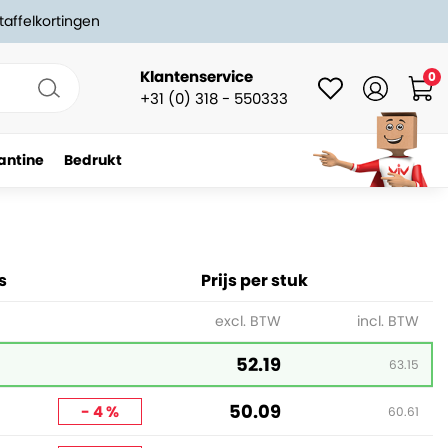
taffelkortingen
Klantenservice
0
+31 (0) 318 - 550333
antine
Bedrukt
-
+
In winkelwagen
s
Prijs per stuk
excl. BTW
incl. BTW
52.19
63.15
50.09
- 4 %
60.61