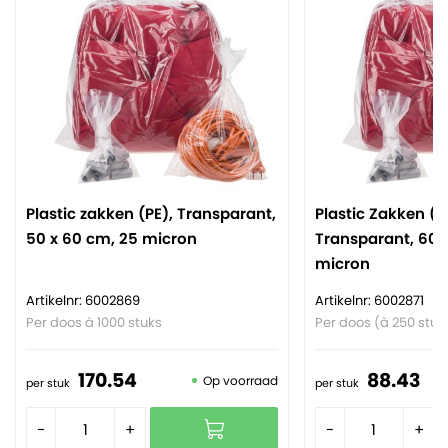
Plastic zakken (PE), Transparant,
Plastic Zakken (P
50 x 60 cm, 25 micron
Transparant, 60 
micron
Artikelnr: 6002869
Artikelnr: 6002871
Per doos à 1000 stuks
Per doos (à 250 stuk
170.
54
88.
43
Op voorraad
per stuk
per stuk
-
+
-
+