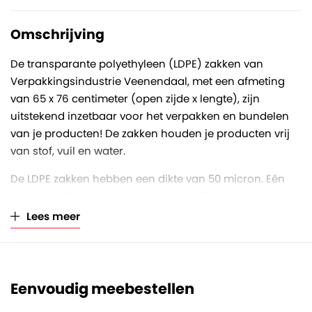
Omschrijving
De transparante polyethyleen (LDPE) zakken van
Verpakkingsindustrie Veenendaal, met een afmeting
van 65 x 76 centimeter (open zijde x lengte), zijn
uitstekend inzetbaar voor het verpakken en bundelen
van je producten! De zakken houden je producten vrij
van stof, vuil en water.
De LDPE zakken hebben een dikte van 50 micron. Eén
micron is één duizendste van een millimeter. Hoe hoger
het aantal micron, hoe dikker en sterker de folie is.
Lees meer
Deze zakken zijn volledig vervaardigd uit polyethyleen
en daarom ook volledig recyclebaar.
Eenvoudig meebestellen
De zakken zitten per 500 stuks los verpakt in een stevige
doos. Op een volle pallet zitten 20 dozen (10000 stuks).