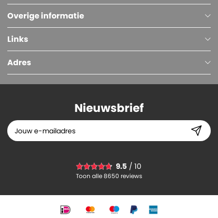
Overige informatie
Links
Adres
Nieuwsbrief
Plastic Zakken (LDPE), 65 x 76 cm, 50 micron, Transparant
9.5
/ 10
79.
88
Toon alle 8650 reviews
-
+
In winkelwagen