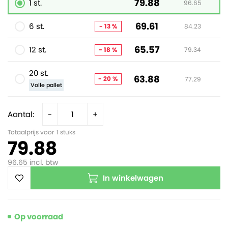
79.88
1 st.
96.65
69.61
6 st.
- 13 %
84.23
65.57
12 st.
- 18 %
79.34
20 st.
63.88
- 20 %
77.29
Volle pallet
Aantal:
-
+
Totaalprijs voor
1
stuks
79.88
96.65
incl. btw
In winkelwagen
Op voorraad