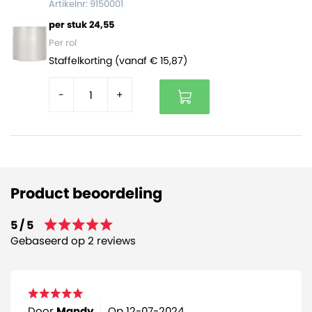
Artikelnr: 9150001
per stuk 24,55
Per rol
Staffelkorting (vanaf € 15,87)
-
+
Product beoordeling
5 / 5
Gebaseerd op 2 reviews
Door
Mandy
Op
12-07-2024