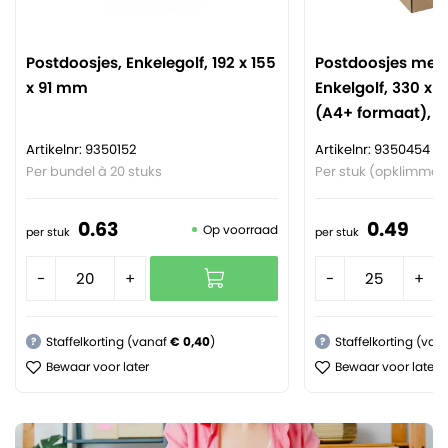
Postdoosjes, Enkelegolf, 192 x 155
Postdoosjes met K
x 91 mm
Enkelgolf, 330 x 
(A4+ formaat), B
Artikelnr: 9350152
Artikelnr: 9350454
Per bundel à 20 stuks
Per stuk (opklimmen
0.
63
0.
49
Op voorraad
per stuk
per stuk
-
+
-
+
Staffelkorting (vanaf
€ 0,40
)
Staffelkorting (van
?
?
Bewaar voor later
Bewaar voor later