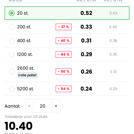
Aantal
excl. BTW
incl. BTW
0.52
20 st.
0.63
0.33
200 st.
- 37 %
0.40
0.31
400 st.
- 40 %
0.38
0.29
1200 st.
- 44 %
0.35
2600 st.
0.26
- 50 %
0.31
Volle pallet
0.24
5200 st.
- 54 %
0.29
Aantal:
-
+
Totaalprijs voor
20
stuks
10.40