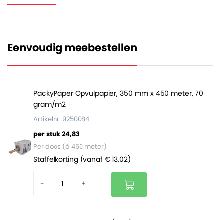
De dozen zijn per 20 stuks gebundeld en op een volle
pallet zitten 2600 dozen (130 bundels).
Eenvoudig meebestellen
De voordelen van postdoosjes:
Binnen een handomdraai opgezet (10 seconden)
Geen tape nodig dankzij zelfklevende sluiting
PackyPaper Opvulpapier, 350 mm x 450 meter, 70
Gemaakt van stevig golfkarton
gram/m2
Gemakkelijk openen met scheurstrip
Artikelnr: 9250084
per stuk 24,83
Per doos (à 450 meter)
Staffelkorting (vanaf € 13,02)
-
+