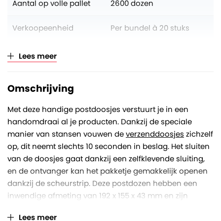
Aantal op volle pallet
2600 dozen
Verkoopeenheid
Per bundel à 20 stuks
Kleur
Bruin
Lees meer
Omschrijving
Met deze handige postdoosjes verstuurt je in een
handomdraai al je producten. Dankzij de speciale
manier van stansen vouwen de
verzenddoosjes
zichzelf
op, dit neemt slechts 10 seconden in beslag. Het sluiten
van de doosjes gaat dankzij een zelfklevende sluiting,
en de ontvanger kan het pakketje gemakkelijk openen
dankzij de scheurstrip. Deze postdozen hebben een
inwendige afmeting van 192 x 155 x 43 mm en zijn
gemaakt van stevig golfkarton.
Lees meer