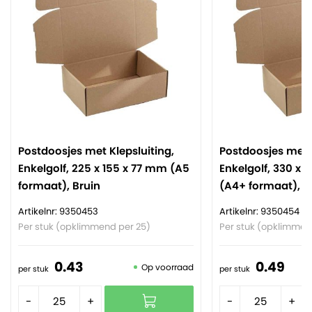
Postdoosjes met Klepsluiting,
Postdoosjes met K
Enkelgolf, 225 x 155 x 77 mm (A5
Enkelgolf, 330 x 
formaat), Bruin
(A4+ formaat), B
Artikelnr: 9350453
Artikelnr: 9350454
Per stuk (opklimmend per 25)
Per stuk (opklimmen
0.
43
0.
49
Op voorraad
per stuk
per stuk
-
+
-
+