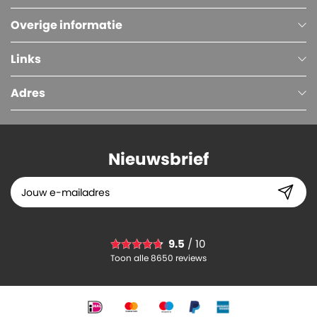
Overige informatie
Links
Adres
Nieuwsbrief
Postdoosjes met Klepsluiting, Enkelgolf, 305 x 210 x 91 mm (A4 formaat), Bruin
9.5
/ 10
0.
79
Toon alle 8650 reviews
-
+
In winkelwagen