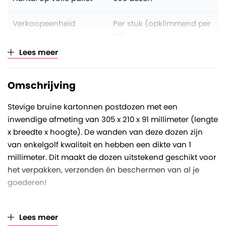
Verkoopeenheid
Per stuk (opklimmend per
20)
Lees meer
Kleur
Bruin
Omschrijving
Stevige bruine kartonnen postdozen met een
inwendige afmeting van 305 x 210 x 91 millimeter (lengte
x breedte x hoogte). De wanden van deze dozen zijn
van enkelgolf kwaliteit en hebben een dikte van 1
millimeter. Dit maakt de dozen uitstekend geschikt voor
het verpakken, verzenden én beschermen van al je
goederen!
De dozen worden plano aangeleverd en zijn letterlijk in
een handomdraai op te zetten. Dankzij de speciale
Lees meer