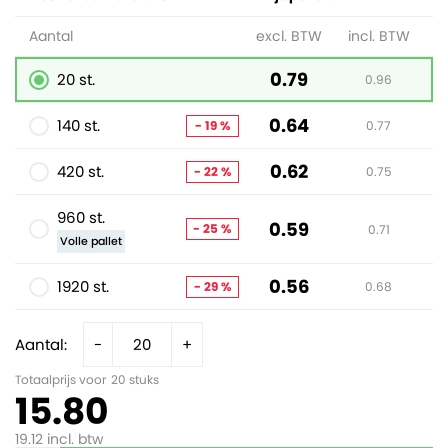
Aantal
excl. BTW
incl. BTW
0.79
20 st.
0.96
0.64
140 st.
- 19 %
0.77
0.62
420 st.
- 22 %
0.75
960 st.
0.59
- 25 %
0.71
Volle pallet
0.56
1920 st.
- 29 %
0.68
Aantal:
-
+
Totaalprijs voor
20
stuks
15.80
19.12
incl. btw