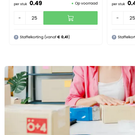
0.
49
0.
Op voorraad
per stuk
per stuk
-
+
-
Staffelkorting (vanaf
€ 0,41
)
Staffelko
?
?