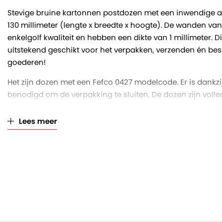
Stevige bruine kartonnen postdozen met een inwendige a
130 millimeter (lengte x breedte x hoogte). De wanden van
enkelgolf kwaliteit en hebben een dikte van 1 millimeter. 
uitstekend geschikt voor het verpakken, verzenden én be
goederen!
Het zijn dozen met een Fefco 0427 modelcode. Er is dankzi
benodigd om de verpakking te sluiten. De dozen zijn voll
gecertificeerd.
Lees meer
De dozen zijn per 25 stuks gebundeld en op een volle pall
bundels).