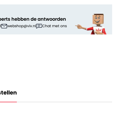
perts hebben de antwoorden
3
webshop@viv.nl
Chat met ons
tellen