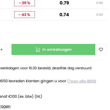
0.79
- 39 %
0.96
0.74
- 43 %
0.90
In winkelwagen
+
werkdagen voor 16:30 besteld, dezelfde dag verstuurd
8650 tevreden klanten gingen u voor
(Toon alle 8650
anaf €100 (ex. btw) (NL)
ragen