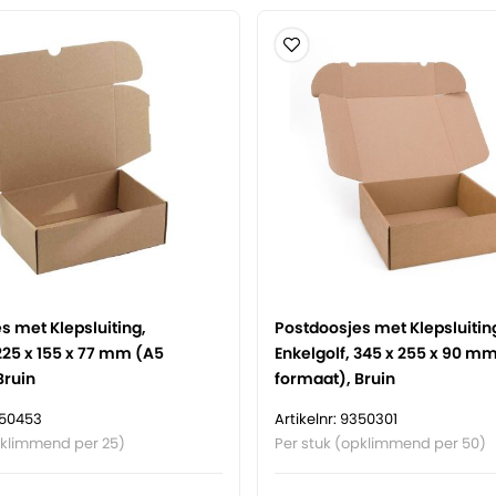
s met Klepsluiting,
Postdoosjes met Klepsluitin
 225 x 155 x 77 mm (A5
Enkelgolf, 345 x 255 x 90 m
Bruin
formaat), Bruin
350453
Artikelnr: 9350301
pklimmend per 25)
Per stuk (opklimmend per 50)