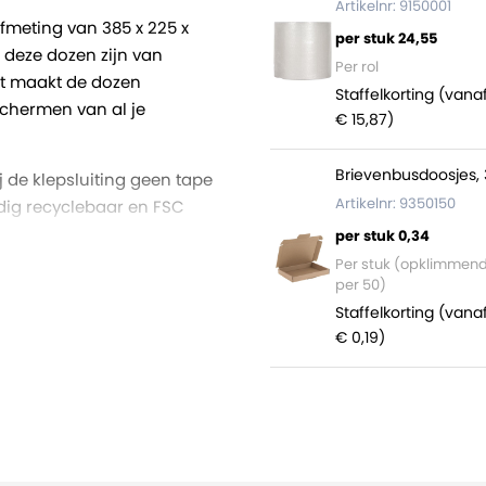
Artikelnr: 9150001
fmeting van 385 x 225 x
per stuk 24,55
 deze dozen zijn van
Per rol
Dit maakt de dozen
Staffelkorting (vana
schermen van al je
€ 15,87)
Brievenbusdoosjes, 
j de klepsluiting geen tape
Artikelnr: 9350150
edig recyclebaar en FSC
per stuk 0,34
Per stuk (opklimmen
et zitten 900 dozen (36
per 50)
Staffelkorting (vana
€ 0,19)