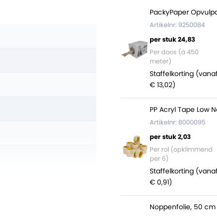
PackyPaper Opvulpa
Artikelnr: 9250084
per stuk 24,83
Per doos (à 450
meter)
Staffelkorting (vana
€ 13,02)
PP Acryl Tape Low N
Artikelnr: 8000095
per stuk 2,03
Per rol (opklimmend
per 6)
Staffelkorting (vana
)
€ 0,91)
Noppenfolie, 50 cm 