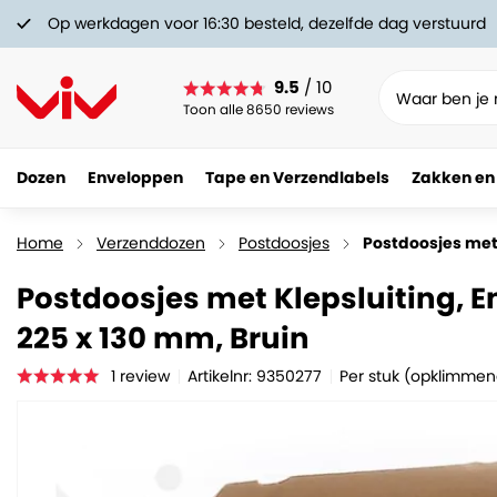
Op werkdagen voor 16:30 besteld, dezelfde dag verstuurd
9.5
/ 10
Toon alle 8650 reviews
Dozen
Enveloppen
Tape en Verzendlabels
Zakken en
Postdoosjes met Klepsluiting, Enkelgolf, 385 x 2
1.
29
Home
Verzenddozen
Postdoosjes
Postdoosjes met 
Postdoosjes met Klepsluiting, En
225 x 130 mm, Bruin
1
review
Artikelnr: 9350277
Per stuk (opklimmen