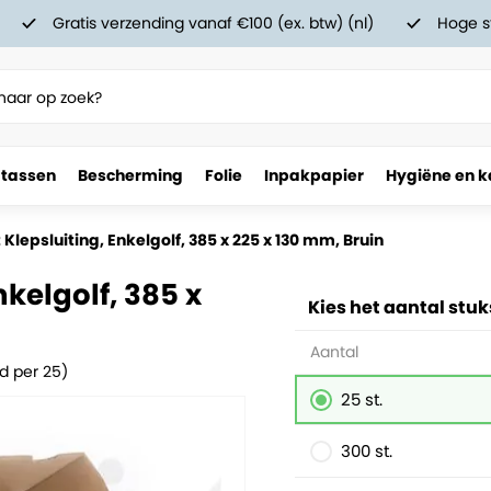
Gratis verzending vanaf €100 (ex. btw) (nl)
Hoge s
 tassen
Bescherming
Folie
Inpakpapier
Hygiëne en k
25 x 130 mm, Bruin
Klepsluiting, Enkelgolf, 385 x 225 x 130 mm, Bruin
kelgolf, 385 x
Kies het aantal stuk
Aantal
d per 25)
25 st.
300 st.