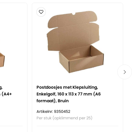
g,
Postdoosjes met Klepsluiting,
m (A4+
Enkelgolf, 160 x 113 x 77 mm (A6
formaat), Bruin
Artikelnr: 9350452
Per stuk (opklimmend per 25)