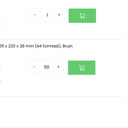
-
+
f
311 x 220 x 28 mm (A4 formaat), Bruin
-
+
d
f