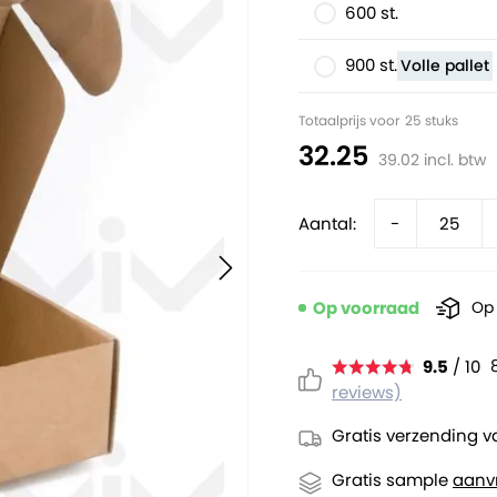
600 st.
900 st.
Volle pallet
Totaalprijs voor
25
stuks
32.25
39.02
incl. btw
Aantal:
-
Op voorraad
Op 
9.5
/ 10
reviews)
Gratis verzending v
Gratis sample
aanv