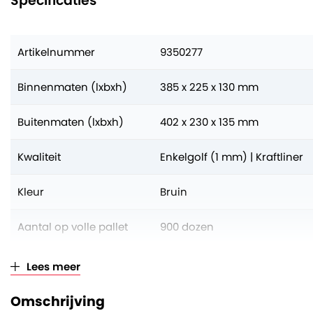
Specificaties
Artikelnummer
9350277
Binnenmaten (lxbxh)
385 x 225 x 130 mm
Buitenmaten (lxbxh)
402 x 230 x 135 mm
Kwaliteit
Enkelgolf (1 mm) | Kraftliner
Kleur
Bruin
Aantal op volle pallet
900 dozen
Verkoopeenheid
Per stuk (opklimmend per 25
Lees meer
Omschrijving