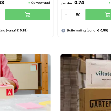
43
0.
74
Op voorraad
per stuk
+
-
+
rting (vanaf
€ 0,28
)
Staffelkorting (vanaf
€ 0,59
)
?