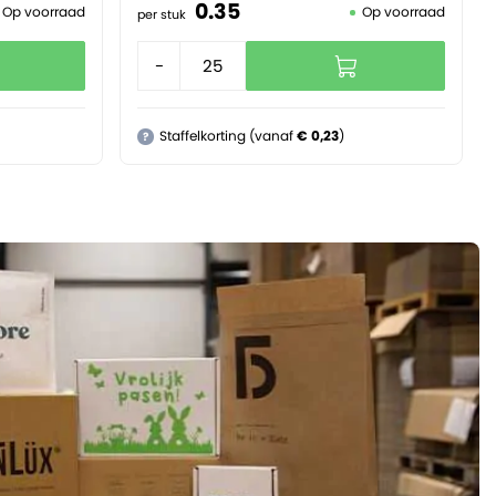
0.
35
Op voorraad
Op voorraad
per stuk
-
+
Staffelkorting (vanaf
€ 0,23
)
?