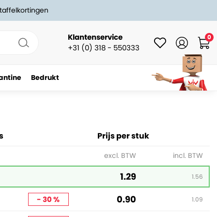
taffelkortingen
Klantenservice
0
+31 (0) 318 - 550333
antine
Bedrukt
-
+
In winkelwagen
s
Prijs per stuk
excl. BTW
incl. BTW
1.29
1.56
0.90
- 30 %
1.09