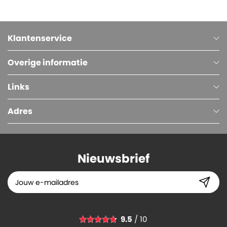
Klantenservice
Overige informatie
Links
Adres
Nieuwsbrief
PP Acryl Tape Low Noise (NAR), 32 micron, 50 mm x 66 meter, Wit
9.5
/ 10
1.
76