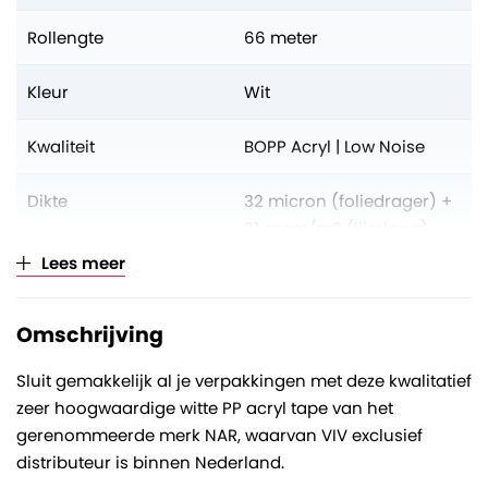
Rollengte
66 meter
Kleur
Wit
Kwaliteit
BOPP Acryl | Low Noise
Dikte
32 micron (foliedrager) +
21 gram/m2 (lijmlaag)
Lees meer
Aantal op volle pallet
2376 rollen
Omschrijving
Verkoopeenheid
Per rol (opklimmend per
6)
Sluit gemakkelijk al je verpakkingen met deze kwalitatief
zeer hoogwaardige witte PP acryl tape van het
gerenommeerde merk NAR, waarvan VIV exclusief
distributeur is binnen Nederland.