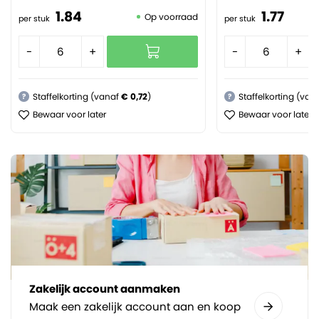
1.
84
1.
77
Op voorraad
per stuk
per stuk
-
+
-
+
Staffelkorting (vanaf
€ 0,72
)
Staffelkorting (van
?
?
Bewaar voor later
Bewaar voor later
Zakelijk account aanmaken
Maak een zakelijk account aan en koop