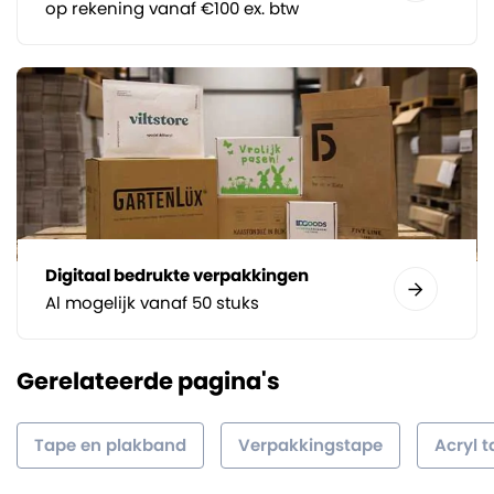
op rekening vanaf €100 ex. btw
Digitaal bedrukte verpakkingen
Al mogelijk vanaf 50 stuks
Gerelateerde pagina's
Tape en plakband
Verpakkingstape
Acryl 