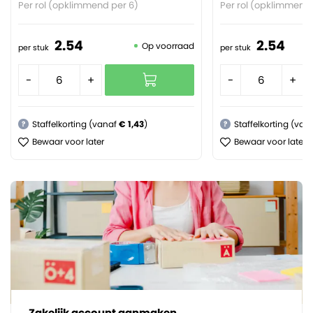
Per rol (opklimmend per 6)
Per rol (opklimmend 
2.
54
2.
54
Op voorraad
per stuk
per stuk
-
+
-
+
Staffelkorting (vanaf
€ 1,43
)
Staffelkorting (van
?
?
Bewaar voor later
Bewaar voor later
Zakelijk account aanmaken