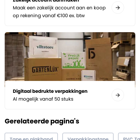
Maak een zakelijk account aan en koop
op rekening vanaf €100 ex. btw
Digitaal bedrukte verpakkingen
Al mogelijk vanaf 50 stuks
Gerelateerde pagina's
Tape en plakband
Verpakkingstape
PVC T