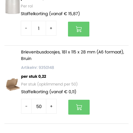
Per rol
Staffelkorting (vanaf € 15,87)
-
+
Brievenbusdoosjes, 181 x 115 x 28 mm (A6 formaat),
Bruin
Artikelnr: 9350148
per stuk 0,22
Per stuk (opklimmend per 50)
Staffelkorting (vanaf € 0,11)
-
+