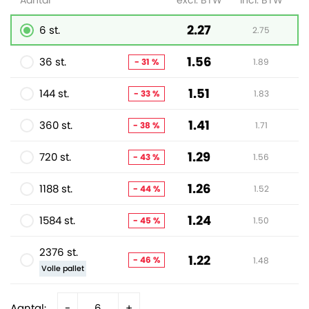
Aantal
excl. BTW
incl. BTW
2.27
6 st.
2.75
1.56
36 st.
- 31 %
1.89
1.51
144 st.
- 33 %
1.83
1.41
360 st.
- 38 %
1.71
1.29
720 st.
- 43 %
1.56
1.26
1188 st.
- 44 %
1.52
1.24
1584 st.
- 45 %
1.50
2376 st.
1.22
- 46 %
1.48
Volle pallet
Aantal:
-
+