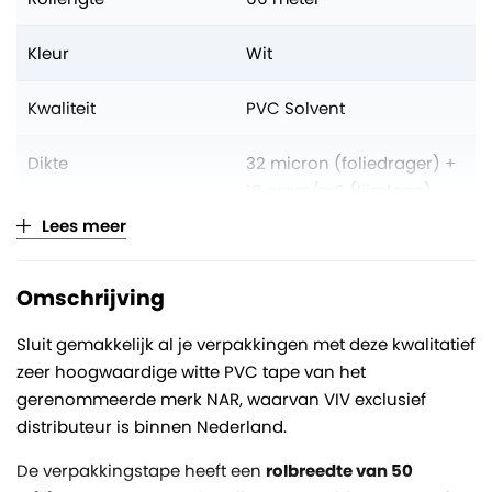
Kleur
Wit
Kwaliteit
PVC Solvent
Dikte
32 micron (foliedrager) +
19 gram/m2 (lijmlaag)
Lees meer
Aantal op volle pallet
2376 rollen
Omschrijving
Verkoopeenheid
Per rol (opklimmend per
6)
Sluit gemakkelijk al je verpakkingen met deze kwalitatief
zeer hoogwaardige witte PVC tape van het
gerenommeerde merk NAR, waarvan VIV exclusief
distributeur is binnen Nederland.
De verpakkingstape heeft een
rolbreedte van 50