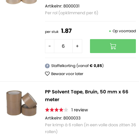
Artikelnr: 8000031
Per rol (opklimmend per 6)
1.
87
Op voorraad
per stuk
-
+
Staffelkorting (vanaf
€ 0,85
)
?
Bewaar voor later
PP Solvent Tape, Bruin, 50 mm x 66
meter
1
review
Artikelnr: 8000033
Per krimp á 6 rollen (in een volle doos zitten 36
rollen)