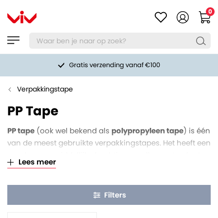
0
Gratis verzending vanaf €100
Verpakkingstape
PP Tape
PP tape
(ook wel bekend als
polypropyleen tape
) is één
van de meest gebruikte verpakkingstapes. Het heeft een
goede en onmiddellijke hechting op alle soorten karton
Lees meer
en papier. Daarbij heeft het ook een hoge
aanvangskleefkracht (tack). Ideaal voor het sluiten van
dozen en andere verpakkingen. Deze verpakkingstape
Filters
rolt relatief licht af, en maakt geluid bij het afrollen. Dit
kan als storend ervaren worden. PP tape is niet