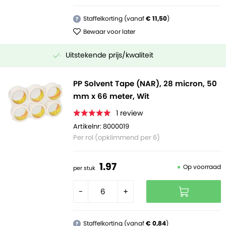
Staffelkorting (vanaf
€ 11,50
)
?
Bewaar voor later
Uitstekende prijs/kwaliteit
PP Solvent Tape (NAR), 28 micron, 50
mm x 66 meter, Wit
1
review
Artikelnr: 8000019
Per rol (opklimmend per 6)
1.
97
Op voorraad
per stuk
-
+
Staffelkorting (vanaf
€ 0,84
)
?