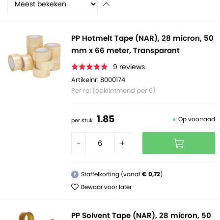
elastisch, dus de tape kan wat eerder breken. Qua prijs
is het erg voordelig. We raden aan om te werken met
een tape dispenser.
PP Hotmelt Tape (NAR), 28 micron, 50
mm x 66 meter, Transparant
9
reviews
Artikelnr: 8000174
Per rol (opklimmend per 6)
1.
85
Op voorraad
per stuk
-
+
Staffelkorting (vanaf
€ 0,72
)
?
Bewaar voor later
PP Solvent Tape (NAR), 28 micron, 50