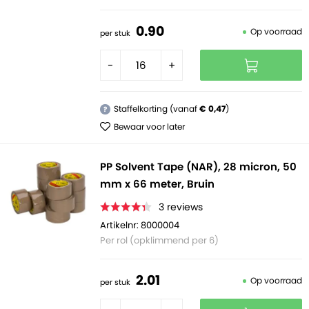
0.
90
Op voorraad
per stuk
-
+
Staffelkorting (vanaf
€ 0,47
)
?
Bewaar voor later
PP Solvent Tape (NAR), 28 micron, 50
mm x 66 meter, Bruin
3
reviews
Artikelnr: 8000004
Per rol (opklimmend per 6)
2.
01
Op voorraad
per stuk