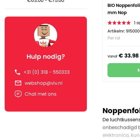
€63.00 - €75.00
BIO Noppenfoli
mm Nop
1
r
Artikelnr: 91500
Per rol
€
33.
98
Hulp nodig?
Vanaf
+31 (0) 318 - 550333
webshop@viv.nl
Chat met ons
Noppenfol
De luchtkussens
onbeschadigd bi
elektronica, ku