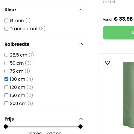
Per rol
Kleur
€
33.
98
Vanaf
Groen
1
Transparant
3
Rolbreedte
28,5 cm
1
50 cm
3
75 cm
1
100 cm
4
120 cm
2
150 cm
2
200 cm
1
Prijs