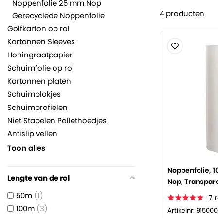
Noppenfolie 25 mm Nop
4
producten
Gerecyclede Noppenfolie
Golfkarton op rol
Kartonnen Sleeves
Honingraatpapier
Schuimfolie op rol
Kartonnen platen
Schuimblokjes
Schuimprofielen
Niet Stapelen Pallethoedjes
Antislip vellen
Toon alles
Noppenfolie, 1
Lengte van de rol
Nop, Transpar
50m
1
7
100m
3
Artikelnr: 915000