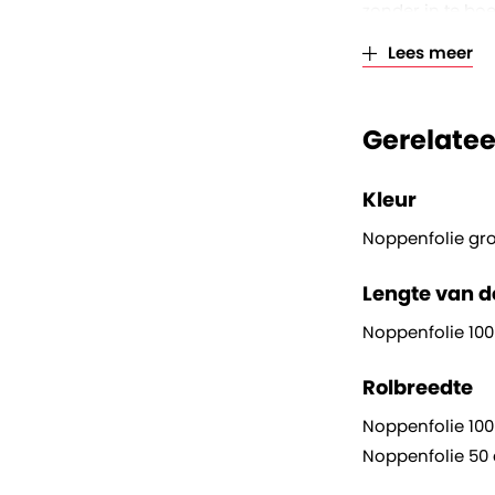
zonder in te bo
Lees meer
Met een breedte 
maten. Doordat d
bescherming voo
Gerelatee
goederen verzen
De flexibilitei
Kleur
het formaat. Of
veelzijdigheid d
Noppenfolie gr
Lengte van de
Noppenfolie 100
Rolbreedte
Noppenfolie 10
Noppenfolie 50