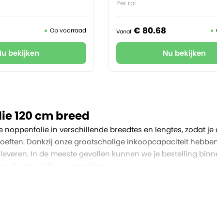
Per rol
€
80.
68
Op voorraad
Vanaf
Nu bekijken
Nu bekijken
ie 120 cm breed
e noppenfolie in verschillende breedtes en lengtes, zodat je 
eften. Dankzij onze grootschalige inkoopcapaciteit hebben
everen. In de meeste gevallen kunnen we je bestelling binne
roducten veilig te verpakken.
 variant is ideaal voor het creëren van op maat gemaakte 
 folie precies aanpassen aan de afmetingen van het object, 
rialen nodig hebt. Dit maakt het proces efficiënter en duur