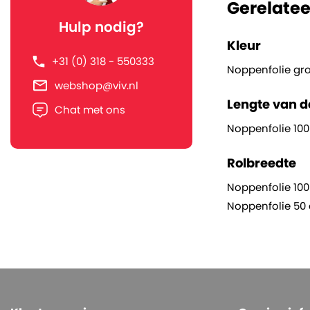
Gerelatee
het een milieuv
Hulp nodig?
Kleur
+31 (0) 318 - 550333
Noppenfolie gr
webshop@viv.nl
Lengte van de
Chat met ons
Noppenfolie 100
Rolbreedte
Noppenfolie 10
Noppenfolie 50