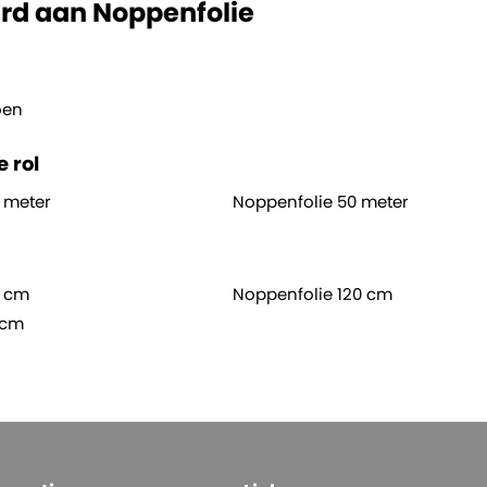
rd aan Noppenfolie
riendelijke keuze maakt voor bedrijven die op zoek zijn na
oen
 rol
 meter
Noppenfolie 50 meter
0 cm
Noppenfolie 120 cm
 cm