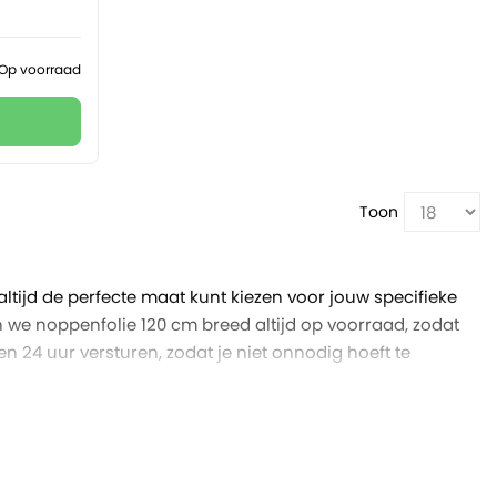
Op voorraad
Toon
altijd de perfecte maat kunt kiezen voor jouw specifieke
 we noppenfolie 120 cm breed altijd op voorraad, zodat
n 24 uur versturen, zodat je niet onnodig hoeft te
verpakkingen. Je kunt eenvoudig de gewenste lengtes
zodat je geen onnodige ruimte of extra
zamer. Bovendien kan de folie hergebruikt worden, wat