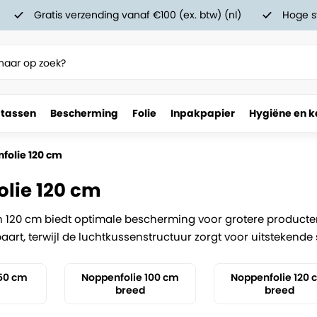
Gratis verzending vanaf €100 (ex. btw) (nl)
Hoge s
 tassen
Bescherming
Folie
Inpakpapier
Hygiëne en k
folie 120 cm
lie 120 cm
 120 cm biedt optimale bescherming voor grotere producten. 
art, terwijl de luchtkussenstructuur zorgt voor uitstekende 
 50 cm
Noppenfolie 100 cm
Noppenfolie 120
breed
breed