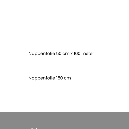
ar duurzame verpakkingsoplossingen.
Noppenfolie 50 cm x 100 meter
Noppenfolie 150 cm