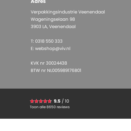
Adres
Verpakkingsindustrie Veenendaal
Wageningselaan 98
3903 LA, Veenendaal
T: 0318 550 333
E:
webshop@viv.nl
KVK nr 30024438
BTW nr NL005989176B01
9.5
/ 10
Toon alle 8650 reviews