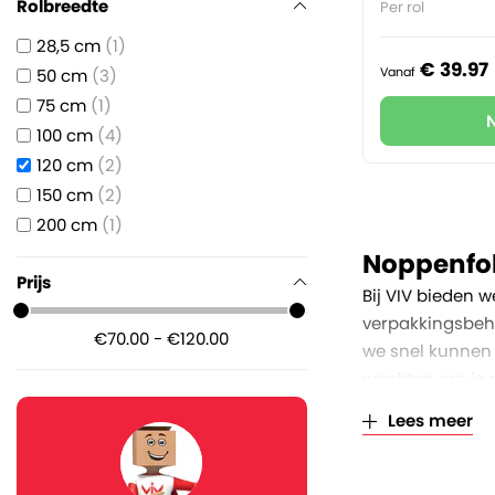
Rolbreedte
Per rol
28,5 cm
1
€
39.
97
Vanaf
50 cm
3
75 cm
1
100 cm
4
120 cm
2
150 cm
2
200 cm
1
Noppenfol
Prijs
Bij VIV bieden w
verpakkingsbeho
€70.00 - €120.00
we snel kunnen l
wachten om je p
Lees meer
De 120 cm brede
afsnijden en de
verpakkingsmate