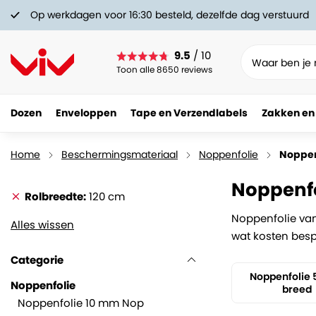
Op werkdagen voor 16:30 besteld, dezelfde dag verstuurd
9.5
/ 10
Toon alle 8650 reviews
Dozen
Enveloppen
Tape en Verzendlabels
Zakken en
Home
Beschermingsmateriaal
Noppenfolie
Noppen
Noppenfo
Rolbreedte
120 cm
Noppenfolie van
Alles wissen
wat kosten bespa
Categorie
Noppenfolie
Noppenfolie
breed
Noppenfolie 10 mm Nop