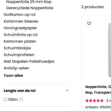
Noppenfolie 25 mm Nop
2
producten
Gerecyclede Noppenfolie
Golfkarton op rol
Kartonnen Sleeves
Honingraatpapier
Schuimfolie op rol
Kartonnen platen
Schuimblokjes
Schuimprofielen
Niet Stapelen Pallethoedjes
Antislip vellen
Toon alles
Noppenfolie, 1
Lengte van de rol
Nop, Transpar
100m
1
2
Artikelnr: 91500