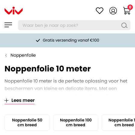
0
Gratis verzending vanaf €100
Noppenfolie
Noppenfolie 10 meter
Noppenfolie 10 meter is de perfecte oplossing voor het
beschermen van kleine en delicate items. Met een
compact formaat biedt deze folie snelle en efficiënte
Lees meer
bescherming zonder veel ruimte in beslag te nemen.
Noppenfolie 50
Noppenfolie 100
Noppenfolie 
cm breed
cm breed
cm breed