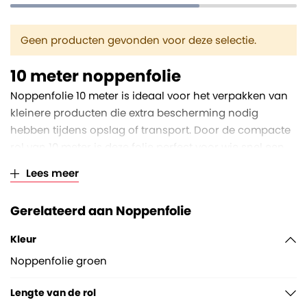
Geen producten gevonden voor deze selectie.
10 meter noppenfolie
Noppenfolie 10 meter is ideaal voor het verpakken van
kleinere producten die extra bescherming nodig
hebben tijdens opslag of transport. Door de compacte
rol van 10 meter is deze folie perfect voor wie snel een
kleine hoeveelheid folie nodig heeft voor bijvoorbeeld
Lees meer
breekbare voorwerpen, geschenken of elektronica. De
luchtkussens in de folie bieden schokabsorptie,
Gerelateerd aan Noppenfolie
waardoor uw producten veilig blijven, zelfs tijdens het
transport.
Kleur
Noppenfolie groen
Lengte van de rol