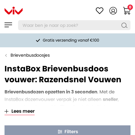
0
Gratis verzending vanaf €100
Brievenbusdoosjes
InstaBox Brievenbusdoos
vouwer: Razendsnel Vouwen
Brievenbusdozen opzetten in 3 seconden
. Met de
InstaBox dozenvouwer verpak je niet alleen
sneller
,
maar ook veel
gemakkelijker
. Dankzij de flinke
Lees meer
tijdswinst verdient de tool zich snel terug. Dé oplossing
voor webshops en bedrijven die veel brievenbusdozen
verwerken. Verkrijgbaar voor A4+, A4, A5 en A6
Filters