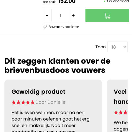
152.
00
Op voorraad
per stuk
-
+
Bewaar voor later
Toon
Dit zeggen klanten over de
brievenbusdoos vouwers
Geweldig product
Veel 
hand
Door
Danielle
Het is even wennen, maar na een
paar minuten oefenen gaat het erg
We hebb
snel en makkelijk. Nooit meer
dagen in
handmatig vouwen voor ons