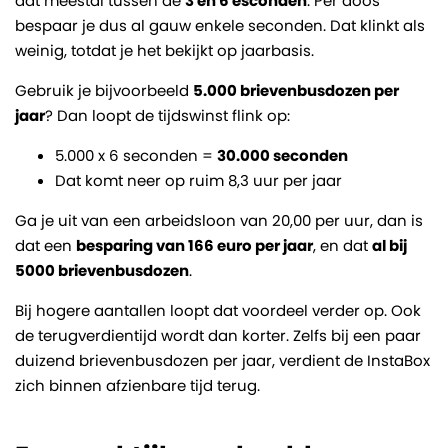
dat meestal tussen de
3 en 6 esconden
. Per doos
bespaar je dus al gauw enkele seconden. Dat klinkt als
weinig, totdat je het bekijkt op jaarbasis.
Gebruik je bijvoorbeeld
5.000 brievenbusdozen per
jaar
? Dan loopt de tijdswinst flink op:
5.000 x 6 seconden =
30.000 seconden
Dat komt neer op ruim 8,3 uur per jaar
Ga je uit van een arbeidsloon van 20,00 per uur, dan is
dat een
besparing van 166 euro per jaar
, en dat
al bij
5000 brievenbusdozen
.
Bij hogere aantallen loopt dat voordeel verder op. Ook
de terugverdientijd wordt dan korter. Zelfs bij een paar
duizend brievenbusdozen per jaar, verdient de InstaBox
zich binnen afzienbare tijd terug.