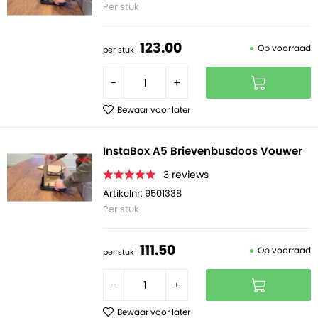
Per stuk
123.
00
Op voorraad
per stuk
-
+
Bewaar voor later
InstaBox A5 Brievenbusdoos Vouwer
3
reviews
Artikelnr: 9501338
Per stuk
111.
50
Op voorraad
per stuk
-
+
Bewaar voor later