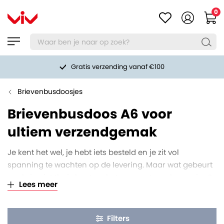
0
Gratis verzending vanaf €100
Brievenbusdoosjes
Brievenbusdoos A6 voor
ultiem verzendgemak
Je kent het wel, je hebt iets besteld en je zit vol
spanning te wachten op de levering. Maar wat gebeurt
er als je niet thuis bent op het moment van bezorging?
Lees meer
Gelukkig is daar een handige oplossing voor; de
brievenbusdoos A6
!
Filters
Deze slimme verpakkingen zijn speciaal ontworpen om