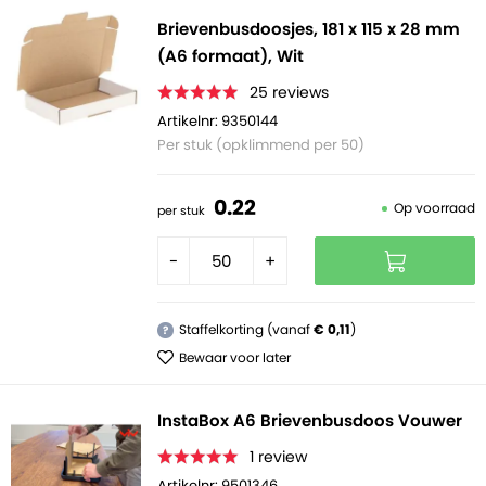
Brievenbusdoosjes, 181 x 115 x 28 mm
(A6 formaat), Wit
25
reviews
Artikelnr: 9350144
Per stuk (opklimmend per 50)
0.
22
Op voorraad
per stuk
-
+
Staffelkorting (vanaf
€ 0,11
)
?
Bewaar voor later
InstaBox A6 Brievenbusdoos Vouwer
1
review
Artikelnr: 9501346