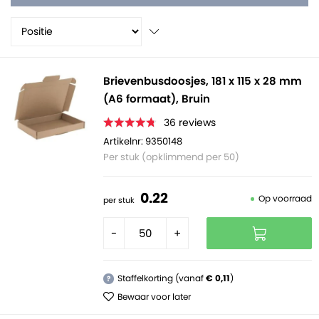
door de brievenbus te passen, zodat je pakketje altijd
veilig aankomt. Afgezien van een soepeler verzend- en
ontvang proces is het gebruik van een
A6
brievenbusdoos
ook nog eens goedkoper en
Brievenbusdoosjes, 181 x 115 x 28 mm
milieuvriendelijker om voor enveloppe post te kiezen.
(A6 formaat), Bruin
36
reviews
Artikelnr: 9350148
Per stuk (opklimmend per 50)
0.
22
Op voorraad
per stuk
-
+
Staffelkorting (vanaf
€ 0,11
)
?
Bewaar voor later