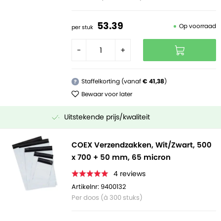
53.
39
Op voorraad
per stuk
-
+
Staffelkorting (vanaf
€ 41,38
)
?
Bewaar voor later
Uitstekende prijs/kwaliteit
COEX Verzendzakken, Wit/Zwart, 500
x 700 + 50 mm, 65 micron
4
reviews
Artikelnr: 9400132
Per doos (à 300 stuks)