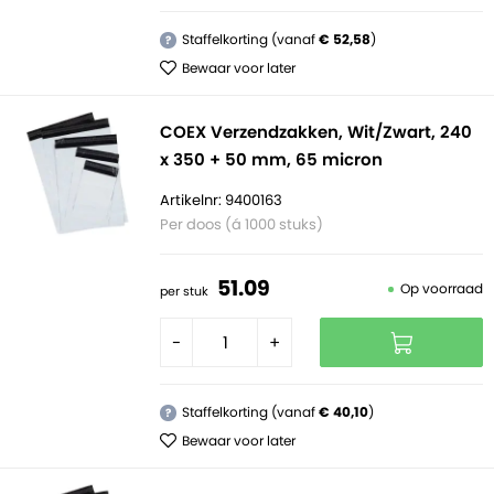
Staffelkorting (vanaf
€ 52,58
)
?
Bewaar voor later
COEX Verzendzakken, Wit/Zwart, 240
x 350 + 50 mm, 65 micron
Artikelnr: 9400163
Per doos (á 1000 stuks)
51.
09
Op voorraad
per stuk
-
+
Staffelkorting (vanaf
€ 40,10
)
?
Bewaar voor later