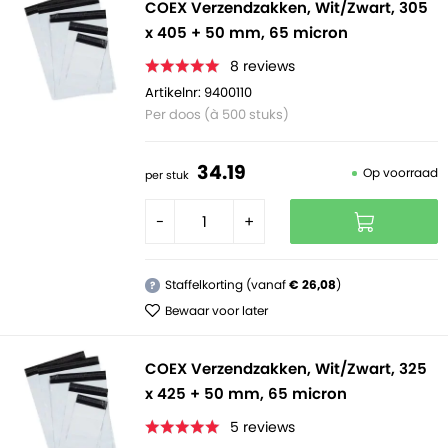
COEX Verzendzakken, Wit/Zwart, 305
x 405 + 50 mm, 65 micron
8
reviews
Artikelnr: 9400110
Per doos (à 500 stuks)
34.
19
Op voorraad
per stuk
-
+
Staffelkorting (vanaf
€ 26,08
)
?
Bewaar voor later
COEX Verzendzakken, Wit/Zwart, 325
x 425 + 50 mm, 65 micron
5
reviews