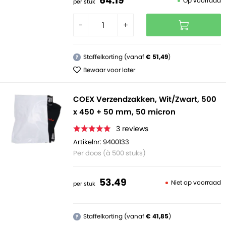
64.
19
Op voorraad
per stuk
-
+
Staffelkorting (vanaf
€ 51,49
)
?
Bewaar voor later
COEX Verzendzakken, Wit/Zwart, 500
x 450 + 50 mm, 50 micron
3
reviews
Artikelnr: 9400133
Per doos (à 500 stuks)
53.
49
Niet op voorraad
per stuk
Staffelkorting (vanaf
€ 41,85
)
?