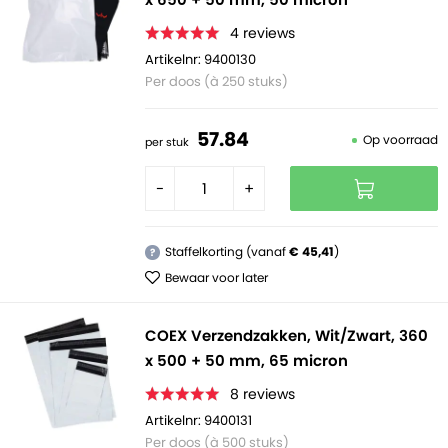
4
reviews
Artikelnr: 9400130
Per doos (à 250 stuks)
57.
84
Op voorraad
per stuk
-
+
Staffelkorting (vanaf
€ 45,41
)
?
Bewaar voor later
COEX Verzendzakken, Wit/Zwart, 360
x 500 + 50 mm, 65 micron
8
reviews
Artikelnr: 9400131
Per doos (à 500 stuks)