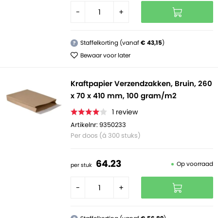
-
+
Staffelkorting (vanaf
€ 43,15
)
?
Bewaar voor later
Kraftpapier Verzendzakken, Bruin, 260
x 70 x 410 mm, 100 gram/m2
1
review
Artikelnr: 9350233
Per doos (á 300 stuks)
64.
23
Op voorraad
per stuk
-
+