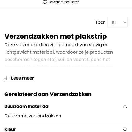
Bewaar voor later
Toon
Verzendzakken met plakstrip
Deze verzendzakken zijn gemaakt van stevig en
lichtgewicht materiaal, waardoor ze je producten
beschermen tegen stof, vuil en vocht tijdens het
transport. Hun lichte gewicht helpt bovendien om
verzendkosten te verlagen. Dankzij het duurzame
Lees meer
ontwerp zijn ze bestand tegen scheuren en perforaties,
wat essentieel is om jouw zendingen in perfecte staat
Gerelateerd aan Verzendzakken
bij de klant te laten aankomen.
Duurzaam materiaal
Duurzame verzendzakken
Kleur