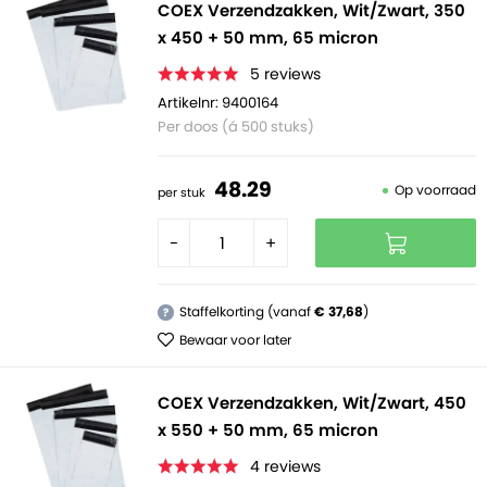
COEX Verzendzakken, Wit/Zwart, 350
x 450 + 50 mm, 65 micron
5
reviews
Artikelnr: 9400164
Per doos (á 500 stuks)
48.
29
Op voorraad
per stuk
-
+
Staffelkorting (vanaf
€ 37,68
)
?
Bewaar voor later
COEX Verzendzakken, Wit/Zwart, 450
x 550 + 50 mm, 65 micron
4
reviews