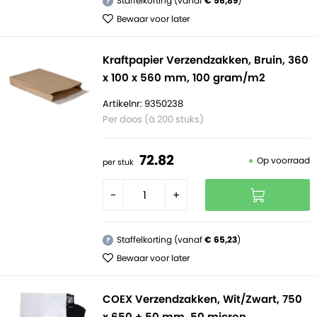
Staffelkorting (vanaf
€ 56,89
)
?
Bewaar voor later
Kraftpapier Verzendzakken, Bruin, 360
x 100 x 560 mm, 100 gram/m2
Artikelnr: 9350238
Per doos (á 200 stuks)
72.
82
Op voorraad
per stuk
-
+
Staffelkorting (vanaf
€ 65,23
)
?
Bewaar voor later
COEX Verzendzakken, Wit/Zwart, 750
x 650 + 50 mm, 50 micron