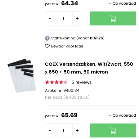
64.
34
Op voorraad
per stuk
-
+
Staffelkorting (vanaf
€ 51,76
)
?
Bewaar voor later
COEX Verzendzakken, Wit/Zwart, 550
x 650 + 50 mm, 50 micron
5
reviews
Artikelnr: 9400134
Per doos (à 400 stuks)
65.
69
Op voorraad
per stuk
-
+