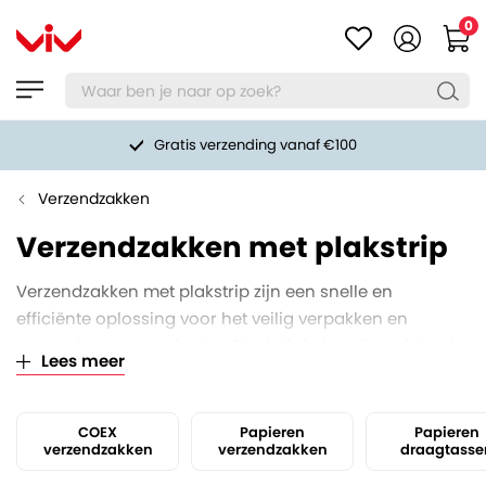
0
Gratis verzending vanaf €100
Verzendzakken
Verzendzakken met plakstrip
Verzendzakken met plakstrip zijn een snelle en
efficiënte oplossing voor het veilig verpakken en
verzenden van producten. Dankzij de handige plakstrip
Lees meer
sluit je de zak stevig af zonder extra tape of
hulpmiddelen. Ideaal voor webshops en bedrijven die
een professionele en betrouwbare verpakking willen
COEX
Papieren
Papieren
verzendzakken
verzendzakken
draagtasse
bieden.