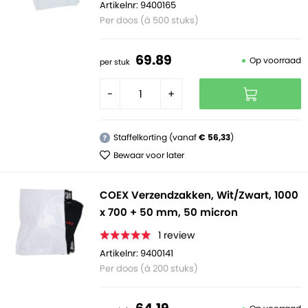
Artikelnr: 9400165
Per doos (á 500 stuks)
69.
89
Op voorraad
per stuk
-
+
Staffelkorting (vanaf
€ 56,33
)
?
Bewaar voor later
COEX Verzendzakken, Wit/Zwart, 1000
x 700 + 50 mm, 50 micron
1
review
Artikelnr: 9400141
Per doos (à 200 stuks)