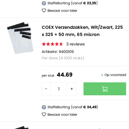
Staffelkorting (vanaf
€ 23,35
)
?
Bewaar voor later
COEX Verzendzakken, Wit/Zwart, 225
x 325 + 50 mm, 65 micron
3
reviews
Artikelnr: 9400109
Per doos (á 1000 stuks)
44.
69
Op voorraad
per stuk
-
+
Staffelkorting (vanaf
€ 34,49
)
?
Bewaar voor later