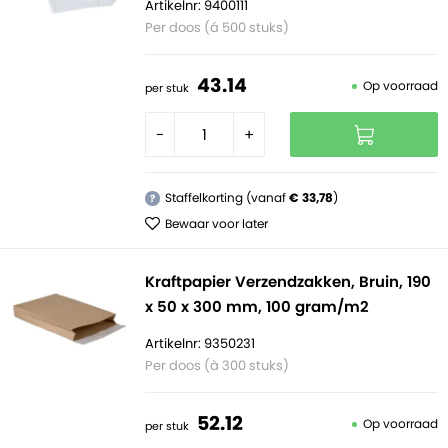
Artikelnr: 9400111
Per doos (á 500 stuks)
43.
14
Op voorraad
per stuk
-
+
Staffelkorting (vanaf
€ 33,78
)
?
Bewaar voor later
Kraftpapier Verzendzakken, Bruin, 190
x 50 x 300 mm, 100 gram/m2
Artikelnr: 9350231
Per doos (à 300 stuks)
52.
12
Op voorraad
per stuk