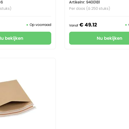
36
Artikelnr: 9400181
 stuks)
Per doos (á 250 stuks)
€
49.
12
Op voorraad
Vanaf
Nu bekijken
Nu bekijken