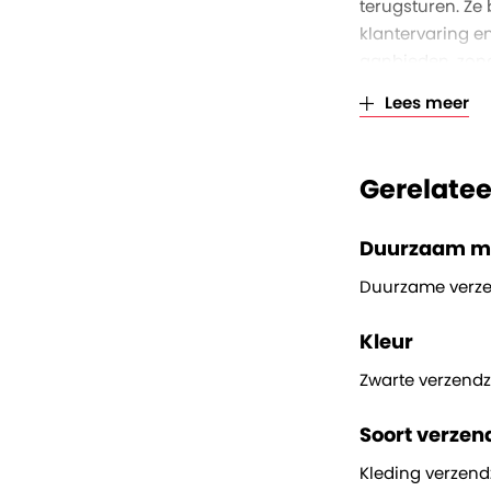
terugsturen. Ze 
klantervaring e
aanbieden, zond
Lees meer
Gerelate
Duurzaam ma
Duurzame verz
Kleur
Zwarte verzend
Soort verze
Kleding verzen