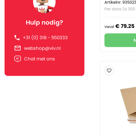
Artikelnr: 93502
Per doos (à 300
Hulp nodig?
€
79.
25
Vanaf
+31 (0) 318 - 550333
webshop@viv.nl
Chat met ons