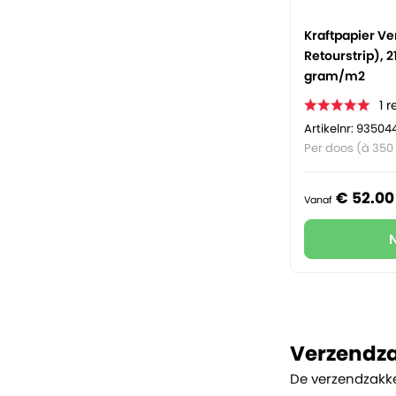
Kraftpapier V
Retourstrip), 2
gram/m2
1
r
Artikelnr: 93504
Per doos (à 350
€
52.
00
Vanaf
Verzendza
De verzendzakken