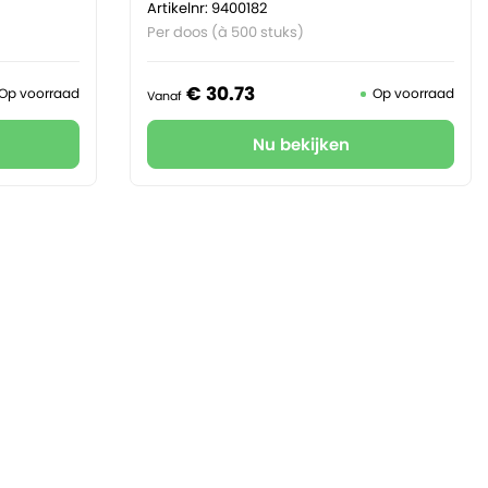
Artikelnr: 9400182
Per doos (à 500 stuks)
€
30.
73
Op voorraad
Op voorraad
Vanaf
Nu bekijken