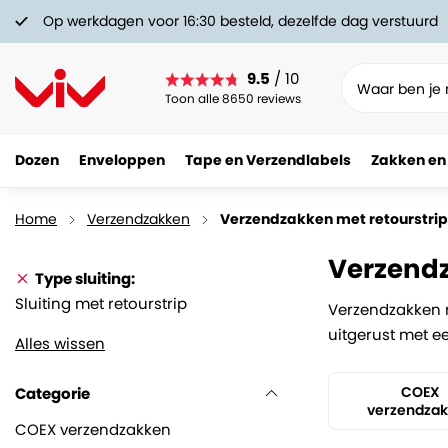
Op werkdagen voor 16:30 besteld, dezelfde dag verstuurd
9.5
/ 10
Toon alle 8650 reviews
Dozen
Enveloppen
Tape en Verzendlabels
Zakken en
Home
Verzendzakken
Verzendzakken met retourstrip
Verzendz
Type sluiting
Sluiting met retourstrip
Verzendzakken m
uitgerust met ee
Alles wissen
COEX
Categorie
verzendza
COEX verzendzakken