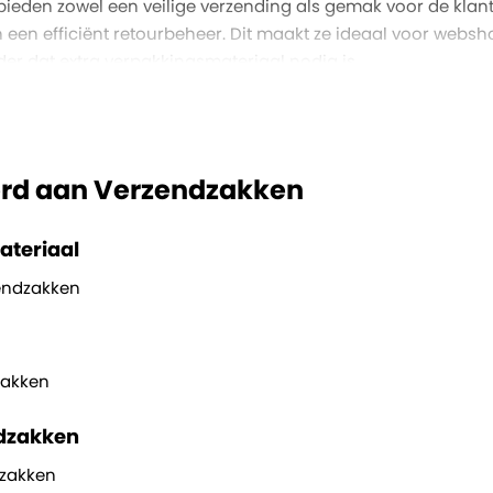
bieden zowel een veilige verzending als gemak voor de klant
n een efficiënt retourbeheer. Dit maakt ze ideaal voor webs
er dat extra verpakkingsmateriaal nodig is.
erd aan Verzendzakken
teriaal
endzakken
zakken
ndzakken
dzakken